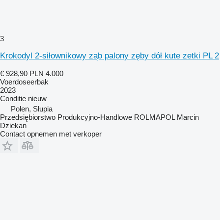
3
Krokodyl 2-siłownikowy ząb palony zęby dół kute zetki PL 2
€ 928,90
PLN 4.000
Voerdoseerbak
2023
Conditie
nieuw
Polen, Słupia
Przedsiębiorstwo Produkcyjno-Handlowe ROLMAPOL Marcin
Dziekan
Contact opnemen met verkoper