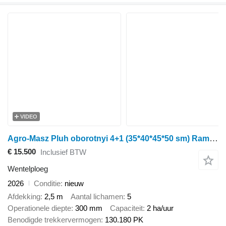
VIDEO
Agro-Masz Pluh oborotnyi 4+1 (35*40*45*50 sm) Rama 140kh140 Harantiia 3 ROKY
€ 15.500
Inclusief BTW
Wentelploeg
2026
Conditie
nieuw
Afdekking
2,5 m
Aantal lichamen
5
Operationele diepte
300 mm
Capaciteit
2 ha/uur
Benodigde trekkervermogen
130.180 PK