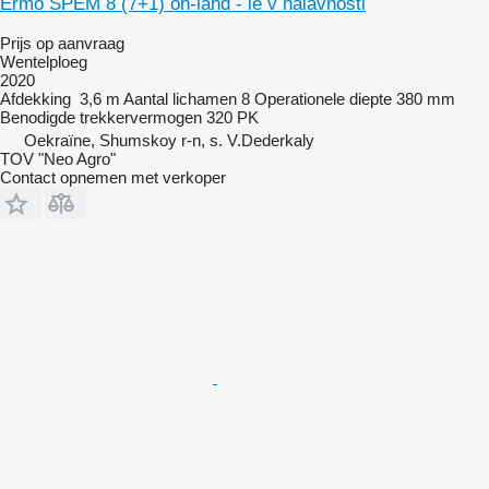
Ermo SPEM 8 (7+1) on-land - ie v naiavnosti
Prijs op aanvraag
Wentelploeg
2020
Afdekking
3,6 m
Aantal lichamen
8
Operationele diepte
380 mm
Benodigde trekkervermogen
320 PK
Oekraïne, Shumskoy r-n, s. V.Dederkaly
TOV "Neo Agro"
Contact opnemen met verkoper