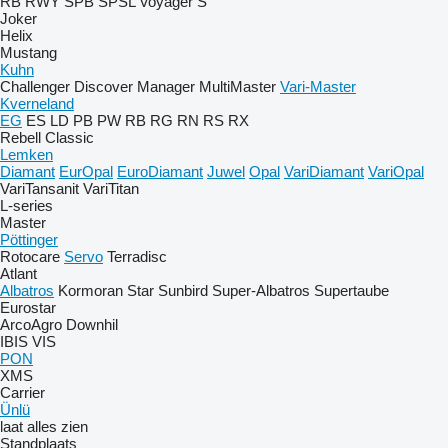
RB
RWY
SPB
SPSL
Voyager S
Joker
Helix
Mustang
Kuhn
Challenger
Discover
Manager
MultiMaster
Vari-Master
Kverneland
EG
ES
LD
PB
PW
RB
RG
RN
RS
RX
Rebell Classic
Lemken
Diamant
EurOpal
EuroDiamant
Juwel
Opal
VariDiamant
VariOpal
VariTansanit
VariTitan
L-series
Master
Pöttinger
Rotocare
Servo
Terradisc
Atlant
Albatros
Kormoran
Star
Sunbird
Super-Albatros
Supertaube
Eurostar
ArcoAgro
Downhil
IBIS
VIS
PON
XMS
Carrier
Ünlü
laat alles zien
Standplaats