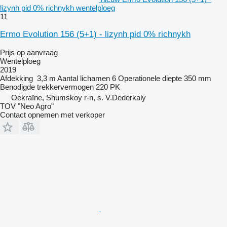
lizynh pid 0% richnykh wentelploeg
11
Ermo Evolution 156 (5+1) - lizynh pid 0% richnykh
Prijs op aanvraag
Wentelploeg
2019
Afdekking
3,3 m
Aantal lichamen
6
Operationele diepte
350 mm
Benodigde trekkervermogen
220 PK
Oekraïne, Shumskoy r-n, s. V.Dederkaly
TOV "Neo Agro"
Contact opnemen met verkoper