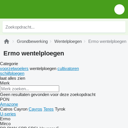
Grondbewerking
Wentelploegen
Ermo wentelploegen
Ermo wentelploegen
Categorie
voorzetwoelers
wentelploegen
cultivatoren
schijfploegen
laat alles zien
Merk
Geen resultaten gevonden voor deze zoekopdracht
PON
Amazone
Catros
Cayron
Cayros
Teres
Tyrok
U-series
Ermo
Mirco