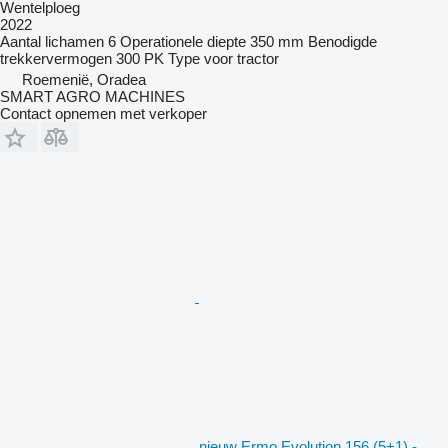
Wentelploeg
2022
Aantal lichamen
6
Operationele diepte
350 mm
Benodigde
trekkervermogen
300 PK
Type
voor tractor
Roemenië, Oradea
SMART AGRO MACHINES
Contact opnemen met verkoper
nieuw Ermo Evolution 156 (5+1) -