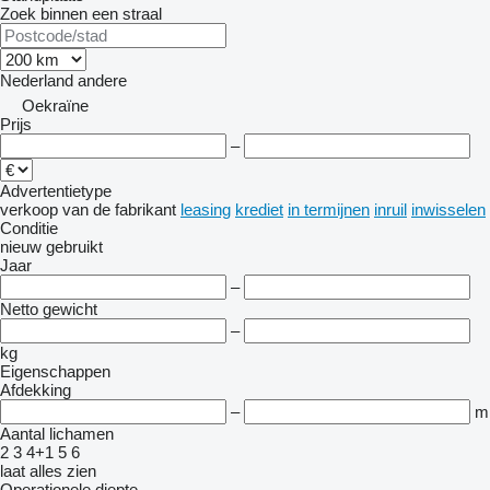
Zoek binnen een straal
Nederland
andere
Oekraïne
Prijs
–
Advertentietype
verkoop
van de fabrikant
leasing
krediet
in termijnen
inruil
inwisselen
Conditie
nieuw
gebruikt
Jaar
–
Netto gewicht
–
kg
Eigenschappen
Afdekking
–
m
Aantal lichamen
2
3
4+1
5
6
laat alles zien
Operationele diepte