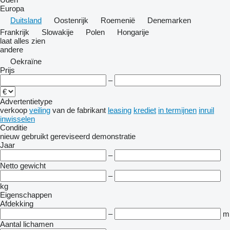
Europa
Duitsland
Oostenrijk
Roemenië
Denemarken
Frankrijk
Slowakije
Polen
Hongarije
laat alles zien
andere
Oekraïne
Prijs
–
Advertentietype
verkoop
veiling
van de fabrikant
leasing
krediet
in termijnen
inruil
inwisselen
Conditie
nieuw
gebruikt
gereviseerd
demonstratie
Jaar
–
Netto gewicht
–
kg
Eigenschappen
Afdekking
–
m
Aantal lichamen