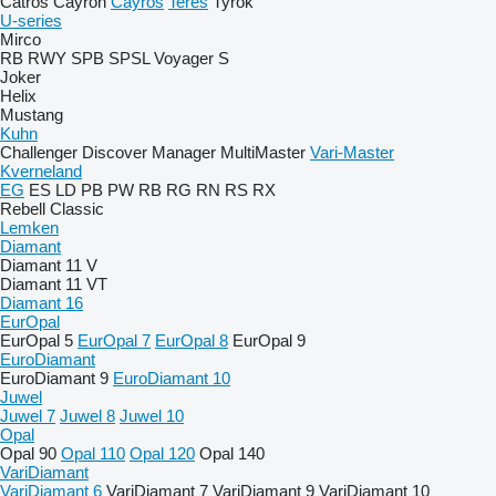
Catros
Cayron
Cayros
Teres
Tyrok
U-series
Mirco
RB
RWY
SPB
SPSL
Voyager S
Joker
Helix
Mustang
Kuhn
Challenger
Discover
Manager
MultiMaster
Vari-Master
Kverneland
EG
ES
LD
PB
PW
RB
RG
RN
RS
RX
Rebell Classic
Lemken
Diamant
Diamant 11 V
Diamant 11 VT
Diamant 16
EurOpal
EurOpal 5
EurOpal 7
EurOpal 8
EurOpal 9
EuroDiamant
EuroDiamant 9
EuroDiamant 10
Juwel
Juwel 7
Juwel 8
Juwel 10
Opal
Opal 90
Opal 110
Opal 120
Opal 140
VariDiamant
VariDiamant 6
VariDiamant 7
VariDiamant 9
VariDiamant 10