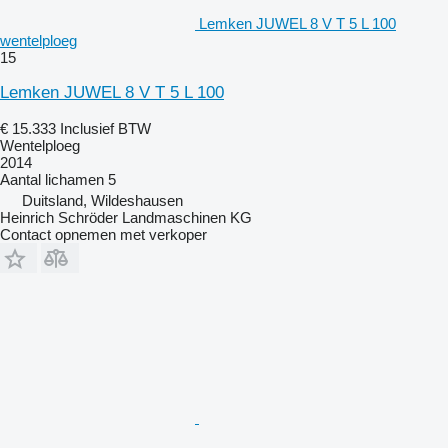
Lemken JUWEL 8 V T 5 L 100
wentelploeg
15
Lemken JUWEL 8 V T 5 L 100
€ 15.333
Inclusief BTW
Wentelploeg
2014
Aantal lichamen
5
Duitsland, Wildeshausen
Heinrich Schröder Landmaschinen KG
Contact opnemen met verkoper