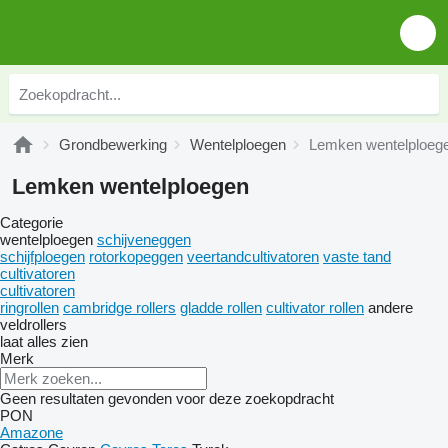
Grondbewerking
Wentelploegen
Lemken wentelploeg
Lemken wentelploegen
Categorie
wentelploegen
schijveneggen
schijfploegen
rotorkopeggen
veertandcultivatoren
vaste tand
cultivatoren
cultivatoren
ringrollen
cambridge rollers
gladde rollen
cultivator rollen
andere
veldrollers
laat alles zien
Merk
Geen resultaten gevonden voor deze zoekopdracht
PON
Amazone