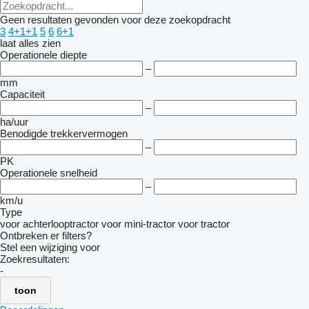
Geen resultaten gevonden voor deze zoekopdracht
3
4+1+1
5
6
6+1
laat alles zien
Operationele diepte
–
mm
Capaciteit
–
ha/uur
Benodigde trekkervermogen
–
PK
Operationele snelheid
–
km/u
Type
voor achterlooptractor
voor mini-tractor
voor tractor
Ontbreken er filters?
Stel een wijziging voor
Zoekresultaten:
-
toon