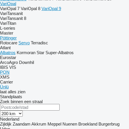
VariOpal
VariOpal 7
VariOpal 8
VariOpal 9
VariTansanit
VariTansanit 8
VariTitan
L-series
Master
Pöttinger
Rotocare
Servo
Terradisc
Atlant
Albatros
Kormoran
Star
Super-Albatros
Eurostar
ArcoAgro
Downhil
IBIS
VIS
PON
XMS
Carrier
Ünlü
laat alles zien
Standplaats
Zoek binnen een straal
Nederland
Zijldijk
Zaandam
Akkrum
Meppel
Nuenen
Broekland
Burgerbrug
Uden