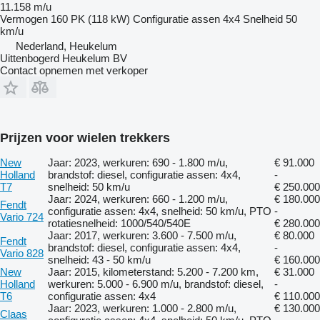
11.158 m/u
Vermogen
160 PK (118 kW)
Configuratie assen
4x4
Snelheid
50
km/u
Nederland, Heukelum
Uittenbogerd Heukelum BV
Contact opnemen met verkoper
Prijzen voor wielen trekkers
New
Jaar: 2023, werkuren: 690 - 1.800 m/u,
€ 91.000
Holland
brandstof: diesel, configuratie assen: 4x4,
-
T7
snelheid: 50 km/u
€ 250.000
Jaar: 2024, werkuren: 660 - 1.200 m/u,
€ 180.000
Fendt
configuratie assen: 4x4, snelheid: 50 km/u, PTO
-
Vario 724
rotatiesnelheid: 1000/540/540E
€ 280.000
Jaar: 2017, werkuren: 3.600 - 7.500 m/u,
€ 80.000
Fendt
brandstof: diesel, configuratie assen: 4x4,
-
Vario 828
snelheid: 43 - 50 km/u
€ 160.000
New
Jaar: 2015, kilometerstand: 5.200 - 7.200 km,
€ 31.000
Holland
werkuren: 5.000 - 6.900 m/u, brandstof: diesel,
-
T6
configuratie assen: 4x4
€ 110.000
Jaar: 2023, werkuren: 1.000 - 2.800 m/u,
€ 130.000
Claas