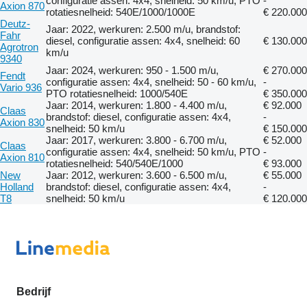
configuratie assen: 4x4, snelheid: 50 km/u, PTO
-
Axion 870
rotatiesnelheid: 540E/1000/1000E
€ 220.000
Deutz-
Jaar: 2022, werkuren: 2.500 m/u, brandstof:
Fahr
diesel, configuratie assen: 4x4, snelheid: 60
€ 130.000
Agrotron
km/u
9340
Jaar: 2024, werkuren: 950 - 1.500 m/u,
€ 270.000
Fendt
configuratie assen: 4x4, snelheid: 50 - 60 km/u,
-
Vario 936
PTO rotatiesnelheid: 1000/540E
€ 350.000
Jaar: 2014, werkuren: 1.800 - 4.400 m/u,
€ 92.000
Claas
brandstof: diesel, configuratie assen: 4x4,
-
Axion 830
snelheid: 50 km/u
€ 150.000
Jaar: 2017, werkuren: 3.800 - 6.700 m/u,
€ 52.000
Claas
configuratie assen: 4x4, snelheid: 50 km/u, PTO
-
Axion 810
rotatiesnelheid: 540/540E/1000
€ 93.000
New
Jaar: 2012, werkuren: 3.600 - 6.500 m/u,
€ 55.000
Holland
brandstof: diesel, configuratie assen: 4x4,
-
T8
snelheid: 50 km/u
€ 120.000
Bedrijf