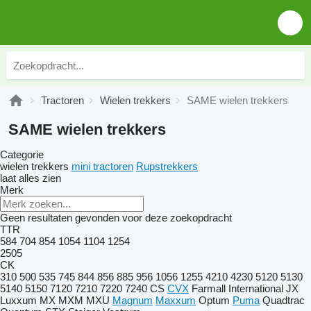
Tractoren
Wielen trekkers
SAME wielen trekkers
SAME wielen trekkers
Categorie
wielen trekkers
mini tractoren
Rupstrekkers
laat alles zien
Merk
Geen resultaten gevonden voor deze zoekopdracht
TTR
584
704
854
1054
1104
1254
2505
CK
310
500
535
745
844
856
885
956
1056
1255
4210
4230
5120
5130
5140
5150
7120
7210
7220
7240
CS
CVX
Farmall
International
JX
Luxxum
MX
MXM
MXU
Magnum
Maxxum
Optum
Puma
Quadtrac