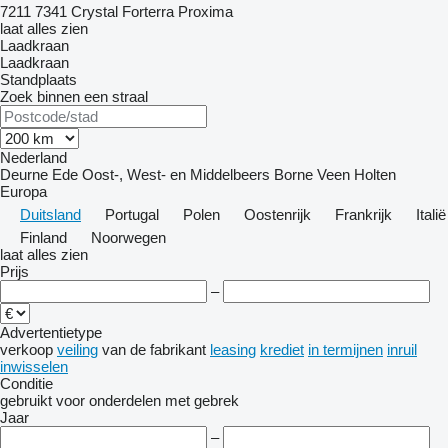
7211
7341
Crystal
Forterra
Proxima
laat alles zien
Laadkraan
Laadkraan
Standplaats
Zoek binnen een straal
Nederland
Deurne
Ede
Oost-, West- en Middelbeers
Borne
Veen
Holten
Europa
Duitsland
Portugal
Polen
Oostenrijk
Frankrijk
Italië
Finland
Noorwegen
laat alles zien
Prijs
–
Advertentietype
verkoop
veiling
van de fabrikant
leasing
krediet
in termijnen
inruil
inwisselen
Conditie
gebruikt
voor onderdelen
met gebrek
Jaar
–