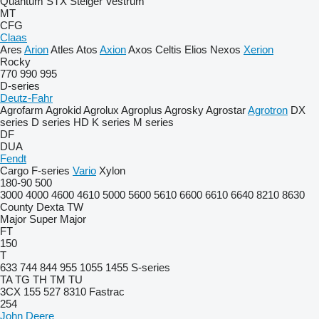
Quantum
STX
Steiger
Vestrum
MT
CFG
Claas
Ares
Arion
Atles
Atos
Axion
Axos
Celtis
Elios
Nexos
Xerion
Rocky
770
990
995
D-series
Deutz-Fahr
Agrofarm
Agrokid
Agrolux
Agroplus
Agrosky
Agrostar
Agrotron
DX
series
D series
HD
K series
M series
DF
DUA
Fendt
Cargo
F-series
Vario
Xylon
180-90
500
3000
4000
4600
4610
5000
5600
5610
6600
6610
6640
8210
8630
County
Dexta
TW
Major
Super Major
FT
150
T
633
744
844
955
1055
1455
S-series
TA
TG
TH
TM
TU
3CX
155
527
8310
Fastrac
254
John Deere