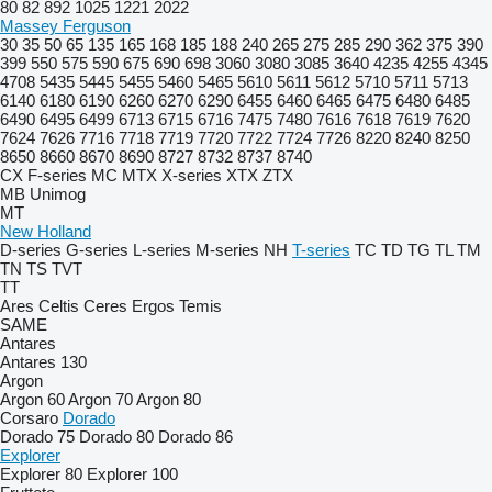
80
82
892
1025
1221
2022
Massey Ferguson
30
35
50
65
135
165
168
185
188
240
265
275
285
290
362
375
390
399
550
575
590
675
690
698
3060
3080
3085
3640
4235
4255
4345
4708
5435
5445
5455
5460
5465
5610
5611
5612
5710
5711
5713
6140
6180
6190
6260
6270
6290
6455
6460
6465
6475
6480
6485
6490
6495
6499
6713
6715
6716
7475
7480
7616
7618
7619
7620
7624
7626
7716
7718
7719
7720
7722
7724
7726
8220
8240
8250
8650
8660
8670
8690
8727
8732
8737
8740
CX
F-series
MC
MTX
X-series
XTX
ZTX
MB
Unimog
MT
New Holland
D-series
G-series
L-series
M-series
NH
T-series
TC
TD
TG
TL
TM
TN
TS
TVT
TT
Ares
Celtis
Ceres
Ergos
Temis
SAME
Antares
Antares 130
Argon
Argon 60
Argon 70
Argon 80
Corsaro
Dorado
Dorado 75
Dorado 80
Dorado 86
Explorer
Explorer 80
Explorer 100