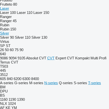
Frutteto
Frutteto 80
Laser
Laser 100
Laser 110
Laser 150
Ranger
Ranger 45
Rubin
Rubin 150
Silver
Silver 90
Silver 110
Silver 130
Virtus
SP
ST
26
50
60
75
90
640
9086
9094
9105
Absolut CVT
CVT
Expert CVT
Kompakt
Multi
Profi
Terrus CVT
T503
445
3512
605
840
6200
6300
8400
A-series
G-series
M-series
N-series
Q-series
S-series
T-series
BM
DPU
BS
1160
1190
1390
NLX 1024
AF
KE
YM