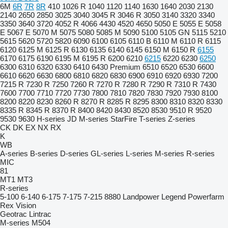
6M
6R
7R
8R
410
1026 R
1040
1120
1140
1630
1640
2030
2130
2140
2650
2850
3025
3040
3045 R
3046 R
3050
3140
3320
3340
3350
3640
3720
4052 R
4066
4430
4520
4650
5050 E
5055 E
5058
E
5067 E
5070 M
5075
5080
5085 M
5090
5100
5105 GN
5115
5210
5615
5620
5720
5820
6090
6100
6105
6110 B
6110 M
6110 R
6115
6120
6125 M
6125 R
6130
6135
6140
6145
6150 M
6150 R
6155
6170
6175
6190
6195 M
6195 R
6200
6210
6215
6220
6230
6250
6300
6310
6320
6330
6410
6430 Premium
6510
6520
6530
6600
6610
6620
6630
6800
6810
6820
6830
6900
6910
6920
6930
7200
7215 R
7230 R
7250
7260 R
7270 R
7280 R
7290 R
7310 R
7430
7600
7700
7710
7720
7730
7800
7810
7820
7830
7920
7930
8100
8200
8220
8230
8260 R
8270 R
8285 R
8295
8300
8310
8320
8330
8335 R
8345 R
8370 R
8400
8420
8430
8520
8530
9510 R
9520
9530
9630
H-series
JD
M-series
StarFire
T-series
Z-series
CK
DK
EX
NX
RX
K
WB
A-series
B-series
D-series
GL-series
L-series
M-series
R-series
MIC
81
MT1
MT3
R-series
5-100
6-140
6-175
7-175
7-215
8880
Landpower
Legend
Powerfarm
Rex
Vision
Geotrac
Lintrac
M-series
M504