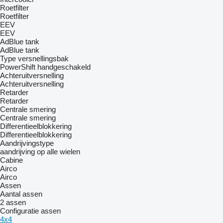
Roetfilter
Roetfilter
EEV
EEV
AdBlue tank
AdBlue tank
Type versnellingsbak
PowerShift
handgeschakeld
Achteruitversnelling
Achteruitversnelling
Retarder
Retarder
Centrale smering
Centrale smering
Differentieelblokkering
Differentieelblokkering
Aandrijvingstype
aandrijving op alle wielen
Cabine
Airco
Airco
Assen
Aantal assen
2 assen
Configuratie assen
4x4