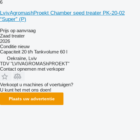
6
LvivAgromashProekt Chamber seed treater PK-20-02
“Super” (P)
Prijs op aanvraag
Zaad treater
2026
Conditie
nieuw
Capaciteit
20 t/h
Tankvolume
60 l
Oekraïne, Lviv
TDV "LVIVAGROMAShPROEKT"
Contact opnemen met verkoper
Verkoopt u machines of voertuigen?
U kunt het met ons doen!
Plaats uw advertentie