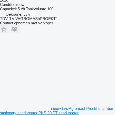
2026
Conditie
nieuw
Capaciteit
5 t/h
Tankvolume
100 l
Oekraïne, Lviv
TDV "LVIVAGROMAShPROEKT"
Contact opnemen met verkoper
nieuw LvivAgromashProekt chamber
stationary seed treater PKS-20 PT zaad treater