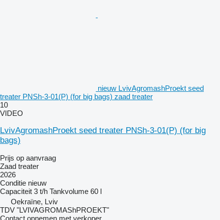
nieuw LvivAgromashProekt seed
treater PNSh-3-01(P) (for big bags) zaad treater
10
VIDEO
LvivAgromashProekt seed treater PNSh-3-01(P) (for big
bags)
Prijs op aanvraag
Zaad treater
2026
Conditie
nieuw
Capaciteit
3 t/h
Tankvolume
60 l
Oekraïne, Lviv
TDV "LVIVAGROMAShPROEKT"
Contact opnemen met verkoper