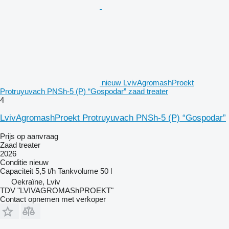
nieuw LvivAgromashProekt
Protruyuvach PNSh-5 (P) “Gospodar” zaad treater
4
LvivAgromashProekt Protruyuvach PNSh-5 (P) “Gospodar”
Prijs op aanvraag
Zaad treater
2026
Conditie
nieuw
Capaciteit
5,5 t/h
Tankvolume
50 l
Oekraïne, Lviv
TDV "LVIVAGROMAShPROEKT"
Contact opnemen met verkoper