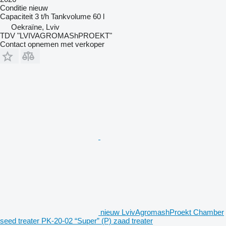
Conditie
nieuw
Capaciteit
3 t/h
Tankvolume
60 l
Oekraïne, Lviv
TDV "LVIVAGROMAShPROEKT"
Contact opnemen met verkoper
nieuw LvivAgromashProekt Chamber
seed treater PK-20-02 “Super” (P) zaad treater