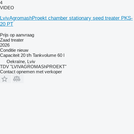
4
VIDEO
LvivAgromashProekt chamber stationary seed treater PKS-
20 PT
Prijs op aanvraag
Zaad treater
2026
Conditie
nieuw
Capaciteit
20 t/h
Tankvolume
60 l
Oekraïne, Lviv
TDV "LVIVAGROMAShPROEKT"
Contact opnemen met verkoper