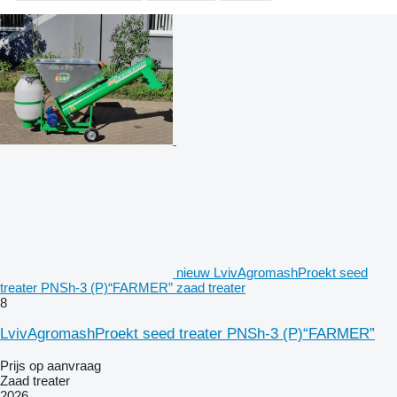
nieuw LvivAgromashProekt seed
treater PNSh-3 (P)“FARMER” zaad treater
8
LvivAgromashProekt seed treater PNSh-3 (P)“FARMER”
Prijs op aanvraag
Zaad treater
2026