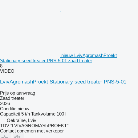
nieuw LvivAgromashProekt
Stationary seed treater PNS-5-01 zaad treater
8
VIDEO
LvivAgromashProekt Stationary seed treater PNS-5-01
Prijs op aanvraag
Zaad treater
2026
Conditie
nieuw
Capaciteit
5 t/h
Tankvolume
100 l
Oekraïne, Lviv
TDV "LVIVAGROMAShPROEKT"
Contact opnemen met verkoper