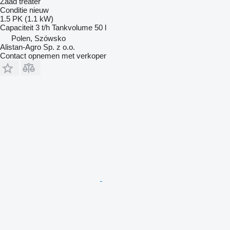
Zaad treater
Conditie
nieuw
1.5 PK (1.1 kW)
Capaciteit
3 t/h
Tankvolume
50 l
Polen, Szówsko
Alistan-Agro Sp. z o.o.
Contact opnemen met verkoper