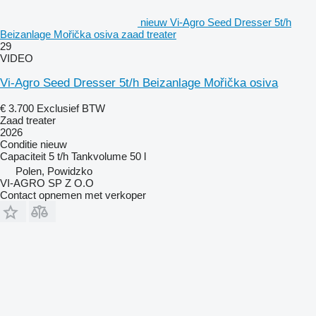
nieuw Vi-Agro Seed Dresser 5t/h
Beizanlage Mořička osiva zaad treater
29
VIDEO
Vi-Agro Seed Dresser 5t/h Beizanlage Mořička osiva
€ 3.700
Exclusief BTW
Zaad treater
2026
Conditie
nieuw
Capaciteit
5 t/h
Tankvolume
50 l
Polen, Powidzko
VI-AGRO SP Z O.O
Contact opnemen met verkoper