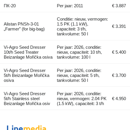
ПК-20
Per jaar: 2011
€ 3.887
Conditie: nieuw, vermogen:
Alistan PNSh-3-01
1.5 PK (1.1 kW),
€ 3.391
„Farmer” (for big-bag)
capaciteit: 3 t/h,
tankvolume: 50 l
Vi-Agro Seed Dresser
Per jaar: 2026, conditie:
10t/h Seed Treater
nieuw, capaciteit: 10 t/h,
€ 5.400
Beizanlage Mořička osiva
tankvolume: 100 l
Vi-Agro Seed Dresser
Per jaar: 2026, conditie:
5t/h Beizanlage Mořička
nieuw, capaciteit: 5 t/h,
€ 3.700
osiva
tankvolume: 50 l
Vi-Agro Seed Dresser
Per jaar: 2026, conditie:
5t/h Stainless steel
nieuw, vermogen: 2.04 PK
€ 4.950
Beizanlage Mořička osiv
(1.5 kW), capaciteit: 3 t/h