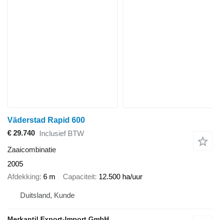
Väderstad Rapid 600
€ 29.740
Inclusief BTW
Zaaicombinatie
2005
Afdekking
6 m
Capaciteit
12.500 ha/uur
Duitsland, Kunde
Merkantil Export-Import GmbH