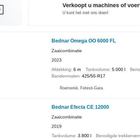
Verkoopt u machines of voer
U kunt het met ons doen!
Bednar Omega OO 6000 FL
Zaaicombinatie
2023
Afdekking
6 m
Tankvolume
5.000 l
Beno
Bandenmaten
425/55-R17
Roemenië, Fetesti-Gara
Bednar Efecta CE 12000
Zaaicombinatie
2019
Tankvolume
3.800 l
Benodigde trekkerve