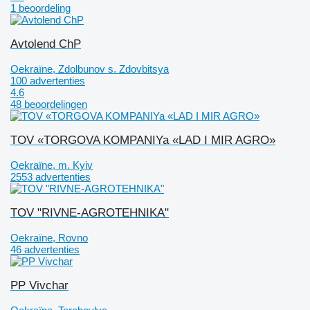
1 beoordeling
Avtolend ChP
Oekraïne, Zdolbunov s. Zdovbitsya
100 advertenties
4.6
48 beoordelingen
TOV «TORGOVA KOMPANIYa «LAD I MIR AGRO»
Oekraïne, m. Kyiv
2553 advertenties
TOV "RIVNE-AGROTEHNIKA"
Oekraïne, Rovno
46 advertenties
PP Vivchar