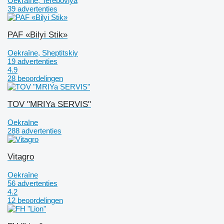
Oekraïne, Terebovlya
39 advertenties
PAF «Bilyi Stik»
Oekraïne, Sheptitskiy
19 advertenties
4.9
28 beoordelingen
TOV "MRIYa SERVIS"
Oekraïne
288 advertenties
Vitagro
Oekraïne
56 advertenties
4.2
12 beoordelingen