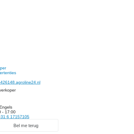
oper
ertenties
426148.agroline24.nl
verkoper
Engels
 - 17:00
+31 6 17157105
Bel me terug