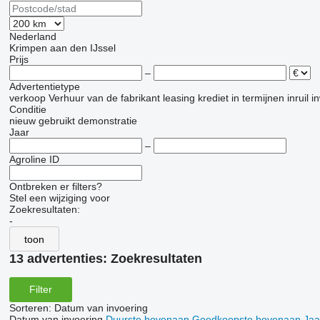
Nederland
Krimpen aan den IJssel
Prijs
–
Advertentietype
verkoop
Verhuur
van de fabrikant
leasing
krediet
in termijnen
inruil
i
Conditie
nieuw
gebruikt
demonstratie
Jaar
–
Agroline ID
Ontbreken er filters?
Stel een wijziging voor
Zoekresultaten:
-
toon
13 advertenties:
Zoekresultaten
Filter
Sorteren
:
Datum van invoering
Datum van invoering
Duurste bovenaan
Goedkoopste bovenaan
Jaa