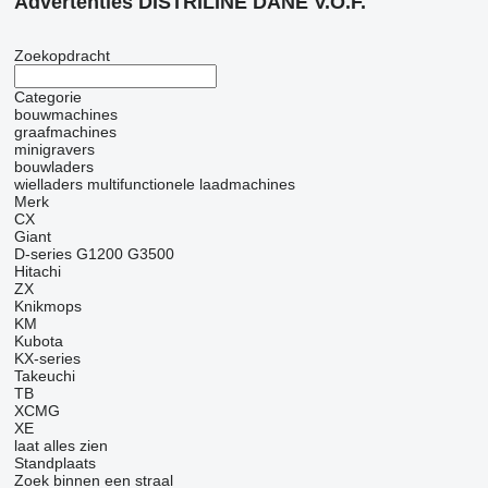
Advertenties DISTRILINE DANE V.O.F.
Zoekopdracht
Categorie
bouwmachines
graafmachines
minigravers
bouwladers
wielladers
multifunctionele laadmachines
Merk
CX
Giant
D-series
G1200
G3500
Hitachi
ZX
Knikmops
KM
Kubota
KX-series
Takeuchi
TB
XCMG
XE
laat alles zien
Standplaats
Zoek binnen een straal