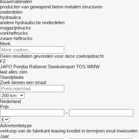
bouwmaterialen
producten van gewapend beton
metalen structuren
onderdelen
hydraulica
andere hydraulische onderdelen
magazijntrucks
vorkheftrucks
zware heftrucks
Merk
Geen resultaten gevonden voor deze zoekopdracht
FZ
JAFO
Poręba
Rafamet
Stankoimport
TOS
WMW
laat alles zien
Standplaats
Zoek binnen een straal
Nederland
Prijs
–
Advertentietype
verkoop
van de fabrikant
leasing
krediet
in termijnen
inruil
inwisselen
Jaar