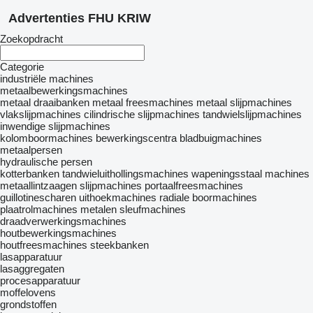
Advertenties FHU KRIW
Zoekopdracht
Categorie
industriële machines
metaalbewerkingsmachines
metaal draaibanken
metaal freesmachines
metaal slijpmachines
vlakslijpmachines
cilindrische slijpmachines
tandwielslijpmachines
inwendige slijpmachines
kolomboormachines
bewerkingscentra
bladbuigmachines
metaalpersen
hydraulische persen
kotterbanken
tandwieluithollingsmachines
wapeningsstaal machines
metaallintzaagen
slijpmachines
portaalfreesmachines
guillotinescharen
uithoekmachines
radiale boormachines
plaatrolmachines
metalen sleufmachines
draadverwerkingsmachines
houtbewerkingsmachines
houtfreesmachines
steekbanken
lasapparatuur
lasaggregaten
procesapparatuur
moffelovens
grondstoffen