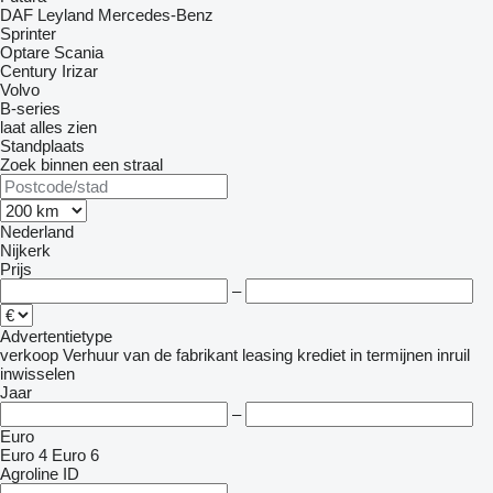
DAF
Leyland
Mercedes-Benz
Sprinter
Optare
Scania
Century
Irizar
Volvo
B-series
laat alles zien
Standplaats
Zoek binnen een straal
Nederland
Nijkerk
Prijs
–
Advertentietype
verkoop
Verhuur
van de fabrikant
leasing
krediet
in termijnen
inruil
inwisselen
Jaar
–
Euro
Euro 4
Euro 6
Agroline ID