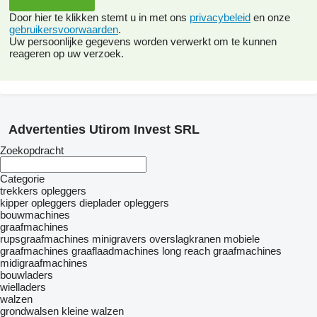
Door hier te klikken stemt u in met ons
privacybeleid
en onze
gebruikersvoorwaarden
.
Uw persoonlijke gegevens worden verwerkt om te kunnen
reageren op uw verzoek.
Advertenties Utirom Invest SRL
Zoekopdracht
Categorie
trekkers
opleggers
kipper opleggers
dieplader opleggers
bouwmachines
graafmachines
rupsgraafmachines
minigravers
overslagkranen
mobiele
graafmachines
graaflaadmachines
long reach graafmachines
midigraafmachines
bouwladers
wielladers
walzen
grondwalsen
kleine walzen