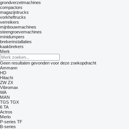
grondverzetmachines
compactors
magazijntrucks
vorkheftrucks
verreikers
mijnbouwmachines
steengroevemachines
minidumpers
brekerinstallaties
kaakbrekers
Merk
Geen resultaten gevonden voor deze zoekopdracht
Ammann
HD
Hitachi
ZW
ZX
Vibromax
WA
MAN
TGS
TGX
6
TA
Actros
Merlo
P-series
TF
B-series