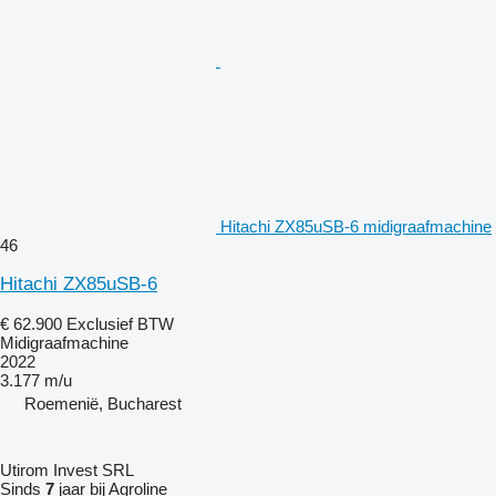
Hitachi ZX85uSB-6 midigraafmachine
46
Hitachi ZX85uSB-6
€ 62.900
Exclusief BTW
Midigraafmachine
2022
3.177 m/u
Roemenië, Bucharest
Utirom Invest SRL
Sinds
7
jaar bij Agroline