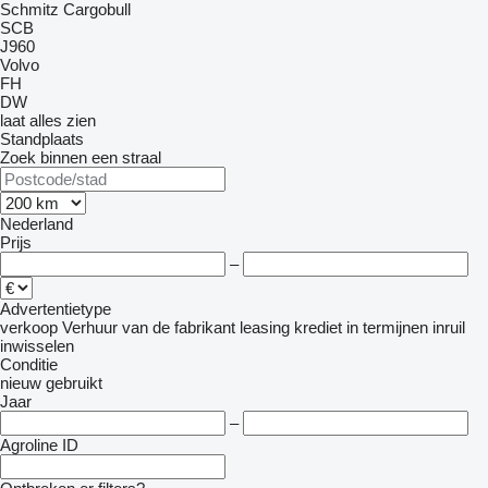
Schmitz Cargobull
SCB
J960
Volvo
FH
DW
laat alles zien
Standplaats
Zoek binnen een straal
Nederland
Prijs
–
Advertentietype
verkoop
Verhuur
van de fabrikant
leasing
krediet
in termijnen
inruil
inwisselen
Conditie
nieuw
gebruikt
Jaar
–
Agroline ID