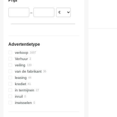
Prijs
Verenigd Koninkrijk
Japan
Australië
Frankrijk
Zuid-Korea
–
Hongarije
India
laat alles zien
Georgië
Advertentietype
verkoop
Verhuur
veiling
van de fabrikant
leasing
krediet
in termijnen
inruil
inwisselen