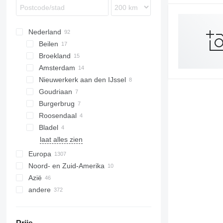
TZ
4720
4730
Nederland
4830
Beilen
4930
Broekland
4940
Amsterdam
5430i
Nieuwerkerk aan den IJssel
M-series
Goudriaan
Burgerbrug
Roosendaal
Bladel
laat alles zien
Europa
Noord- en Zuid-Amerika
Duitsland
Azië
Polen
VS
andere
Roemenië
Mexico
Turkije
Noorwegen
Oezbekistan
Oekraïne
Oostenrijk
Kazachstan
Moldavië