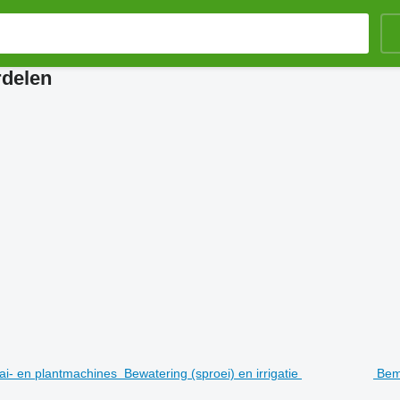
rdelen
ai- en plantmachines
Bewatering (sproei) en irrigatie
Bem