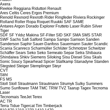
Axera
Reekie
Reggiana Riduttori
Renault
Ares
Celtis
Ceres
Ergos
Premium
Renold
Rexnord
Rexroth
Rider
Ringfeder
Riviera
Rockinger
Rolland
Roller
Ropa
Roquet
Ruukki
SAF
SAME
Antares
Argon
Dorado
Explorer
Frutteto
Laser
Rubin
Silver
Tiger
SDF
SF Yıldız Makina
SF-Filter
SID
SKF
SMA
SMS
STAR
SWF
Sachs
Safi
Salford
Sampa
Sampo
Samson
Sanden
Sanderson
Saphir
Sauer-Danfoss
Sauermann
Sauter
Scandic
Scania
Scanreco
Scharmüller
Schlüter
Schmotzer
Schwitzer
Schäffer
Sears
Seko
Seko
Semeato
Separ
Setra
Shibaura
Shindaiwa
Shkiv
Siemens
Siloking
Sisu Diesel
Sisu
Skals
Sonic
Soucy
Spearhead
Spicer
Stallkamp
Stanadyne
Standen
Stegsted
Steiger
Stemplinger
Steyr
CVT
Stihl
FS
MS
Stoll
Stoll
Strautmann
Strautmann
Strumyk
Sulky
Summers
Sumo
Sunflower
TAM
TMC
TRW
TVZ
Taarup
Tagex
Tecnoma
Laser
Tecnomais
TeeJet
Terex
AC
TR
Terra
Tidue
Tigercat
Tim
Timberjack