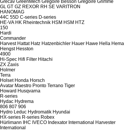
Grecav
GreenMech
Gregoire Besson
Gregoire
Grimme
GL
GT
GZ
REXOR
RH
SE
VARITRON
HANOMAG
44C
55D
C-series
D-series
HE-VA
HK Rheintechnik
HSM
HSM
HTZ
150
Hardi
Commander
Harvest
Hattat
Hatz
Hatzenbichler
Hauer
Hawe
Hella
Hema
Hengst
Hesston
4900
Hi-Spec
Hifi Filter
Hitachi
ZX
Zaxis
Holmer
Terra
Holset
Honda
Horsch
Avatar
Maestro
Pronto
Terrano
Tiger
Howard
Husqvarna
R-series
Hydac
Hydrema
806
807
906
Hydro Leduc
Hydromatik
Hyundai
HX-series
R-series
Robex
Hürlimann
IHC
IVECO
Indexator
International Harvester
International