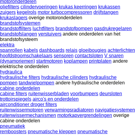
motoronderdelen
oliefilters
cilindervoeringen
krukas keerringen
krukassen
zuigers
kegelrols
motor turbocompressoren
drijfstangen
krukaslagers
overige motoronderdelen
brandstofsystemen
brandstoffilters
luchtfilters
brandstofpompen
gasdrukregelaren
brandstofslangen
verstuivers
andere onderdelen van het
brandstofsysteem
elektra
spanrollen
kabels
dashboards
relais
gloeibougies
achterlichten
hoofdstroomschakelaars
sensoren
contactsloten
V snaren
(dynamoriemen)
startmotoren
koplampen
printplaten
andere
elektrische onderdelen
hydraulica
hydraulische filters
hydraulische cilinders
hydraulische
pompen
tandwielpompen
andere hydraulische onderdelen
cabine onderdelen
cabine filters
ruitenwisserbladen
voorbumpers
deursloten
trottoirspiegels
airco's en onderdelen
airconditioner droger filters
ruitenwissermotoren
verwarmingsradiatoren
navigatiesystemen
ruitenwissermechanismen
motorkapvergrendelingen
overige
cabine onderdelen
pneumatiek
remboosters
pneumatische kleppen
pneumatische