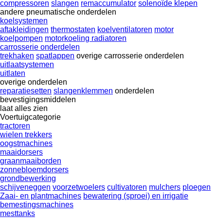
compressoren
slangen
remaccumulator
solenoïde klepen
andere pneumatische onderdelen
koelsystemen
aftakleidingen
thermostaten
koelventilatoren
motor
koelpompen
motorkoeling radiatoren
carrosserie onderdelen
trekhaken
spatlappen
overige carrosserie onderdelen
uitlaatsystemen
uitlaten
overige onderdelen
reparatiesetten
slangenklemmen
onderdelen
bevestigingsmiddelen
laat alles zien
Voertuigcategorie
tractoren
wielen trekkers
oogstmachines
maaidorsers
graanmaaiborden
zonnebloemdorsers
grondbewerking
schijveneggen
voorzetwoelers
cultivatoren
mulchers
ploegen
Zaai- en plantmachines
bewatering (sproei) en irrigatie
bemestingsmachines
mesttanks