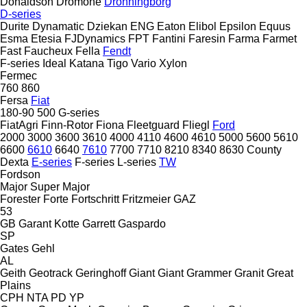
Donaldson
Dromone
Dronningborg
D-series
Durite
Dynamatic
Dziekan
ENG
Eaton
Elibol
Epsilon
Equus
Esma
Etesia
FJDynamics
FPT
Fantini
Faresin
Farma
Farmet
Fast
Faucheux
Fella
Fendt
F-series
Ideal
Katana
Tigo
Vario
Xylon
Fermec
760
860
Fersa
Fiat
180-90
500
G-series
FiatAgri
Finn-Rotor
Fiona
Fleetguard
Fliegl
Ford
2000
3000
3600
3610
4000
4110
4600
4610
5000
5600
5610
6600
6610
6640
7610
7700
7710
8210
8340
8630
County
Dexta
E-series
F-series
L-series
TW
Fordson
Major
Super Major
Forester
Forte
Fortschritt
Fritzmeier
GAZ
53
GB
Garant Kotte
Garrett
Gaspardo
SP
Gates
Gehl
AL
Geith
Geotrack
Geringhoff
Giant
Giant
Grammer
Granit
Great
Plains
CPH
NTA
PD
YP