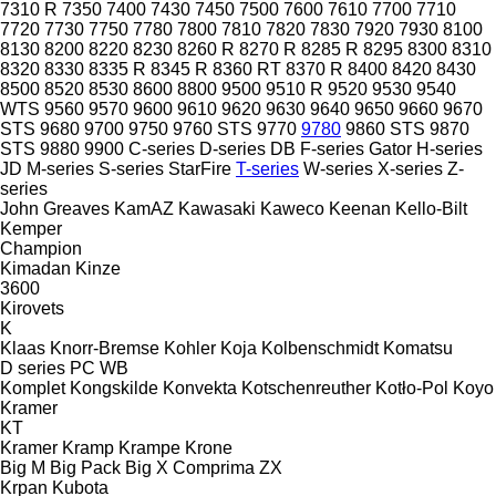
7310 R
7350
7400
7430
7450
7500
7600
7610
7700
7710
7720
7730
7750
7780
7800
7810
7820
7830
7920
7930
8100
8130
8200
8220
8230
8260 R
8270 R
8285 R
8295
8300
8310
8320
8330
8335 R
8345 R
8360 RT
8370 R
8400
8420
8430
8500
8520
8530
8600
8800
9500
9510 R
9520
9530
9540
WTS
9560
9570
9600
9610
9620
9630
9640
9650
9660
9670
STS
9680
9700
9750
9760 STS
9770
9780
9860 STS
9870
STS
9880
9900
C-series
D-series
DB
F-series
Gator
H-series
JD
M-series
S-series
StarFire
T-series
W-series
X-series
Z-
series
John Greaves
KamAZ
Kawasaki
Kaweco
Keenan
Kello-Bilt
Kemper
Champion
Kimadan
Kinze
3600
Kirovets
K
Klaas
Knorr-Bremse
Kohler
Koja
Kolbenschmidt
Komatsu
D series
PC
WB
Komplet
Kongskilde
Konvekta
Kotschenreuther
Kotło-Pol
Koyo
Kramer
KT
Kramer
Kramp
Krampe
Krone
Big M
Big Pack
Big X
Comprima
ZX
Krpan
Kubota