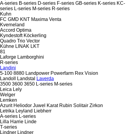
A-series
B-series
D-series
F-series
GB-series
K-series
KC-
series
L-series
M-series
R-series
Kuhn
FC
GMD
KNT
Maxima
Venta
Kverneland
Accord
Optima
Kyndestoft
Köckerling
Quadro
Trio
Vector
Kühne
LINAK
LKT
81
Laforge
Lamborghini
R-series
Landini
5-100
8880
Landpower
Powerfarm
Rex
Vision
Landoll
Landstal
Laverda
3500
3600
3650
L-series
M-series
Leica
Lely
Welger
Lemken
Azurit
Heliodor
Juwel
Karat
Rubin
Solitair
Zirkon
Letrika
Leyland
Liebherr
A-series
L-series
Lilla Harrie
Linde
T-series
Lindner
Lindner