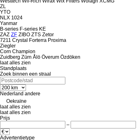
Westtech
Wil-Rich
Wirax
Wix Filters
Wolagri
XCMG
ZL
YTO
NLX 1024
Yanmar
B-series
F-series
KE
ZAZ
ZF
ZIBO
ZTS
Zetor
7211
Crystal
Forterra
Proxima
Ziegler
Corn Champion
Zuidberg
Zürn
Ålö
Överum
Özdöken
laat alles zien
Standplaats
Zoek binnen een straal
Nederland
andere
Oekraïne
laat alles zien
laat alles zien
Prijs
–
Advertentietype