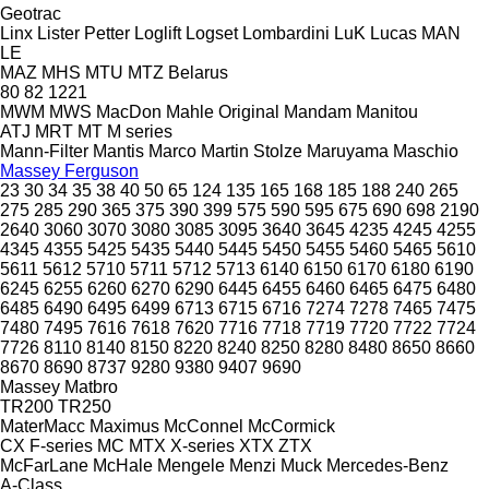
Geotrac
Linx
Lister Petter
Loglift
Logset
Lombardini
LuK
Lucas
MAN
LE
MAZ
MHS
MTU
MTZ Belarus
80
82
1221
MWM
MWS
MacDon
Mahle Original
Mandam
Manitou
ATJ
MRT
MT
M series
Mann-Filter
Mantis
Marco
Martin Stolze
Maruyama
Maschio
Massey Ferguson
23
30
34
35
38
40
50
65
124
135
165
168
185
188
240
265
275
285
290
365
375
390
399
575
590
595
675
690
698
2190
2640
3060
3070
3080
3085
3095
3640
3645
4235
4245
4255
4345
4355
5425
5435
5440
5445
5450
5455
5460
5465
5610
5611
5612
5710
5711
5712
5713
6140
6150
6170
6180
6190
6245
6255
6260
6270
6290
6445
6455
6460
6465
6475
6480
6485
6490
6495
6499
6713
6715
6716
7274
7278
7465
7475
7480
7495
7616
7618
7620
7716
7718
7719
7720
7722
7724
7726
8110
8140
8150
8220
8240
8250
8280
8480
8650
8660
8670
8690
8737
9280
9380
9407
9690
Massey
Matbro
TR200
TR250
MaterMacc
Maximus
McConnel
McCormick
CX
F-series
MC
MTX
X-series
XTX
ZTX
McFarLane
McHale
Mengele
Menzi Muck
Mercedes-Benz
A-Class