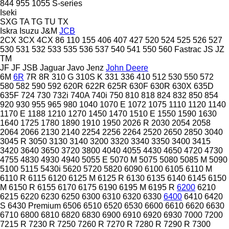
844
955
1055
S-series
Iseki
SXG
TA
TG
TU
TX
Iskra
Isuzu
J&M
JCB
2CX
3CX
4CX
86
110
155
406
407
427
520
524
525
526
527
530
531
532
533
535
536
537
540
541
550
560
Fastrac
JS
JZ
TM
JF
JF
JSB
Jaguar
Javo
Jenz
John Deere
6M
6R
7R
8R
310 G
310S K
331
336
410
512
530
550
572
580
582
590
592
620R
622R
625R
630F
630R
630X
635D
635F
724
730
732i
740A
740i
750
810
818
824
832
850
854
920
930
955
965
980
1040
1070 E
1072
1075
1110
1120
1140
1170 E
1188
1210
1270
1450
1470
1510 E
1550
1590
1630
1640
1725
1780
1890
1910
1950
2026 R
2030
2054
2058
2064
2066
2130
2140
2254
2256
2264
2520
2650
2850
3040
3045 R
3050
3130
3140
3200
3320
3340
3350
3400
3415
3420
3640
3650
3720
3800
4040
4055
4430
4650
4720
4730
4755
4830
4930
4940
5055 E
5070 M
5075
5080
5085 M
5090
5100
5115
5430i
5620
5720
5820
6090
6100
6105
6110 M
6110 R
6115
6120
6125 M
6125 R
6130
6135
6140
6145
6150
M
6150 R
6155
6170
6175
6190
6195 M
6195 R
6200
6210
6215
6220
6230
6250
6300
6310
6320
6330
6400
6410
6420
S
6430 Premium
6506
6510
6520
6530
6600
6610
6620
6630
6710
6800
6810
6820
6830
6900
6910
6920
6930
7000
7200
7215 R
7230 R
7250
7260 R
7270 R
7280 R
7290 R
7300