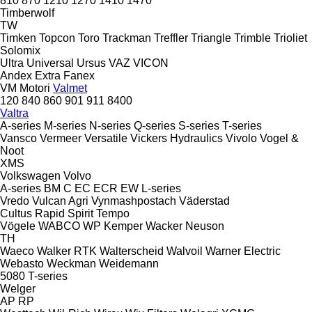
810
870
1210
1270
1410
1470
Timberwolf
TW
Timken
Topcon
Toro
Trackman
Treffler
Triangle
Trimble
Trioliet
Solomix
Ultra
Universal
Ursus
VAZ
VICON
Andex
Extra
Fanex
VM Motori
Valmet
120
840
860
901
911
8400
Valtra
A-series
M-series
N-series
Q-series
S-series
T-series
Vansco
Vermeer
Versatile
Vickers Hydraulics
Vivolo
Vogel &
Noot
XMS
Volkswagen
Volvo
A-series
BM
C
EC
ECR
EW
L-series
Vredo
Vulcan Agri
Vynmashpostach
Väderstad
Cultus
Rapid
Spirit
Tempo
Vögele
WABCO
WP Kemper
Wacker Neuson
TH
Waeco
Walker RTK
Walterscheid
Walvoil
Warner Electric
Webasto
Weckman
Weidemann
5080
T-series
Welger
AP
RP