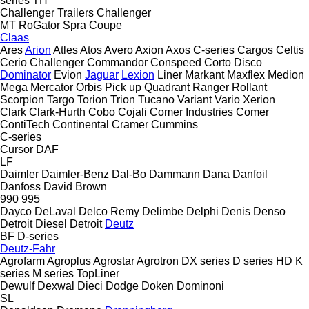
series
TH
Challenger Trailers
Challenger
MT
RoGator
Spra Coupe
Claas
Ares
Arion
Atles
Atos
Avero
Axion
Axos
C-series
Cargos
Celtis
Cerio
Challenger
Commandor
Conspeed
Corto
Disco
Dominator
Evion
Jaguar
Lexion
Liner
Markant
Maxflex
Medion
Mega
Mercator
Orbis
Pick up
Quadrant
Ranger
Rollant
Scorpion
Targo
Torion
Trion
Tucano
Variant
Vario
Xerion
Clark
Clark-Hurth
Cobo
Cojali
Comer Industries
Comer
ContiTech
Continental
Cramer
Cummins
C-series
Cursor
DAF
LF
Daimler
Daimler-Benz
Dal-Bo
Dammann
Dana
Danfoil
Danfoss
David Brown
990
995
Dayco
DeLaval
Delco Remy
Delimbe
Delphi
Denis
Denso
Detroit Diesel
Detroit
Deutz
BF
D-series
Deutz-Fahr
Agrofarm
Agroplus
Agrostar
Agrotron
DX series
D series
HD
K
series
M series
TopLiner
Dewulf
Dexwal
Dieci
Dodge
Doken
Dominoni
SL