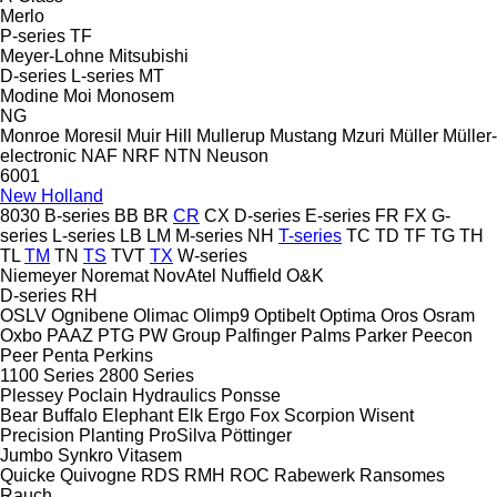
Merlo
P-series
TF
Meyer-Lohne
Mitsubishi
D-series
L-series
MT
Modine
Moi
Monosem
NG
Monroe
Moresil
Muir Hill
Mullerup
Mustang
Mzuri
Müller
Müller-
electronic
NAF
NRF
NTN
Neuson
6001
New Holland
8030
B-series
BB
BR
CR
CX
D-series
E-series
FR
FX
G-
series
L-series
LB
LM
M-series
NH
T-series
TC
TD
TF
TG
TH
TL
TM
TN
TS
TVT
TX
W-series
Niemeyer
Noremat
NovAtel
Nuffield
O&K
D-series
RH
OSLV
Ognibene
Olimac
Olimp9
Optibelt
Optima
Oros
Osram
Oxbo
PAAZ
PTG
PW Group
Palfinger
Palms
Parker
Peecon
Peer
Penta
Perkins
1100 Series
2800 Series
Plessey
Poclain Hydraulics
Ponsse
Bear
Buffalo
Elephant
Elk
Ergo
Fox
Scorpion
Wisent
Precision Planting
ProSilva
Pöttinger
Jumbo
Synkro
Vitasem
Quicke
Quivogne
RDS
RMH
ROC
Rabewerk
Ransomes
Rauch