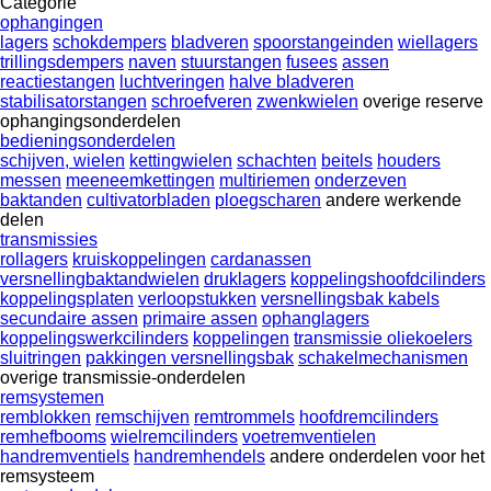
Categorie
ophangingen
lagers
schokdempers
bladveren
spoorstangeinden
wiellagers
trillingsdempers
naven
stuurstangen
fusees
assen
reactiestangen
luchtveringen
halve bladveren
stabilisatorstangen
schroefveren
zwenkwielen
overige reserve
ophangingsonderdelen
bedieningsonderdelen
schijven, wielen
kettingwielen
schachten
beitels
houders
messen
meeneemkettingen
multiriemen
onderzeven
baktanden
cultivatorbladen
ploegscharen
andere werkende
delen
transmissies
rollagers
kruiskoppelingen
cardanassen
versnellingbaktandwielen
druklagers
koppelingshoofdcilinders
koppelingsplaten
verloopstukken
versnellingsbak kabels
secundaire assen
primaire assen
ophanglagers
koppelingswerkcilinders
koppelingen
transmissie oliekoelers
sluitringen
pakkingen versnellingsbak
schakelmechanismen
overige transmissie-onderdelen
remsystemen
remblokken
remschijven
remtrommels
hoofdremcilinders
remhefbooms
wielremcilinders
voetremventielen
handremventiels
handremhendels
andere onderdelen voor het
remsysteem