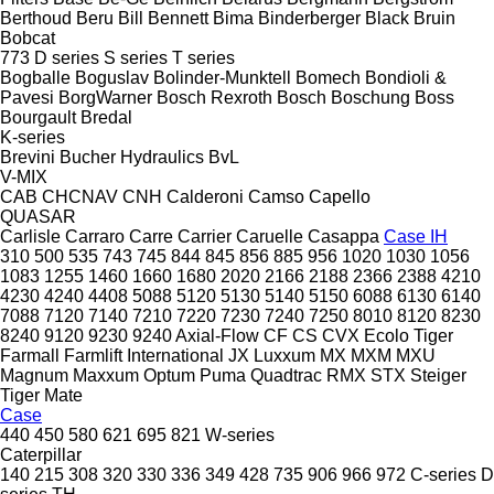
Berthoud
Beru
Bill Bennett
Bima
Binderberger
Black Bruin
Bobcat
773
D series
S series
T series
Bogballe
Boguslav
Bolinder-Munktell
Bomech
Bondioli &
Pavesi
BorgWarner
Bosch Rexroth
Bosch
Boschung
Boss
Bourgault
Bredal
K-series
Brevini
Bucher Hydraulics
BvL
V-MIX
CAB
CHCNAV
CNH
Calderoni
Camso
Capello
QUASAR
Carlisle
Carraro
Carre
Carrier
Caruelle
Casappa
Case IH
310
500
535
743
745
844
845
856
885
956
1020
1030
1056
1083
1255
1460
1660
1680
2020
2166
2188
2366
2388
4210
4230
4240
4408
5088
5120
5130
5140
5150
6088
6130
6140
7088
7120
7140
7210
7220
7230
7240
7250
8010
8120
8230
8240
9120
9230
9240
Axial-Flow
CF
CS
CVX
Ecolo Tiger
Farmall
Farmlift
International
JX
Luxxum
MX
MXM
MXU
Magnum
Maxxum
Optum
Puma
Quadtrac
RMX
STX
Steiger
Tiger Mate
Case
440
450
580
621
695
821
W-series
Caterpillar
140
215
308
320
330
336
349
428
735
906
966
972
C-series
D