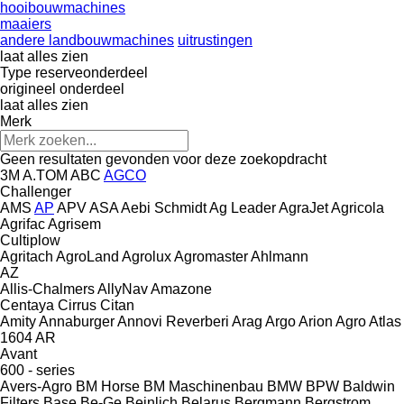
hooibouwmachines
maaiers
andere landbouwmachines
uitrustingen
laat alles zien
Type reserveonderdeel
origineel onderdeel
laat alles zien
Merk
Geen resultaten gevonden voor deze zoekopdracht
3M
A.TOM
ABC
AGCO
Challenger
AMS
AP
APV
ASA
Aebi Schmidt
Ag Leader
AgraJet
Agricola
Agrifac
Agrisem
Cultiplow
Agritach
AgroLand
Agrolux
Agromaster
Ahlmann
AZ
Allis-Chalmers
AllyNav
Amazone
Centaya
Cirrus
Citan
Amity
Annaburger
Annovi Reverberi
Arag
Argo
Arion Agro
Atlas
1604
AR
Avant
600 - series
Avers-Agro
BM Horse
BM Maschinenbau
BMW
BPW
Baldwin
Filters
Base
Be-Ge
Beinlich
Belarus
Bergmann
Bergstrom