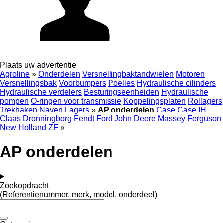
Plaats uw advertentie
Agroline
»
Onderdelen
Versnellingbaktandwielen
Motoren
Versnellingsbak
Voorbumpers
Poelies
Hydraulische cilinders
Hydraulische verdelers
Besturingseenheiden
Hydraulische
pompen
O-ringen voor transmissie
Koppelingsplaten
Rollagers
Trekhaken
Naven
Lagers
»
AP onderdelen
Case
Case IH
Claas
Dronningborg
Fendt
Ford
John Deere
Massey Ferguson
New Holland
ZF
»
AP onderdelen
Zoekopdracht
(Referentienummer, merk, model, onderdeel)