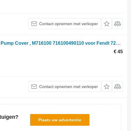
Contact opnemen met verkoper
Fendt 724 S4, 712, 714, 820 Hydraulic Pump Cover , M716100 716100490110 voor Fendt 724 S4 wielen trekker
€ 45
Contact opnemen met verkoper
tuigen?
Plaats uw advertentie