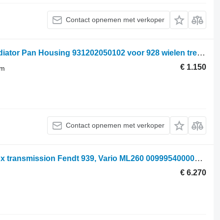
Contact opnemen met verkoper
Fendt 928, 922, 924, 930, 933, 936, Radiator Pan Housing 931202050102 voor 928 wielen trekker
€ 1.150
em
Contact opnemen met verkoper
Gear box transmission Fendt Gear box transmission Fendt 939, Vario ML260 009995400000A voor Fendt 939 wielen trekker
€ 6.270