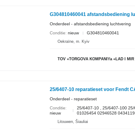
G304810460041 afstandsbediening luc
Onderdeel - afstandsbediening luchtvering
Conditie
nieuw
G304810460041
Oekraïne, m. Kyiv
TOV «TORGOVA KOMPANIYa «LAD I MIR
25/6407-10 reparatieset voor Fendt 
Onderdeel - reparatieset
Conditie
25/6407-10 , 25/6407-100 25/
nieuw
01026454 02946528 04341193
Litouwen, Šiauliai