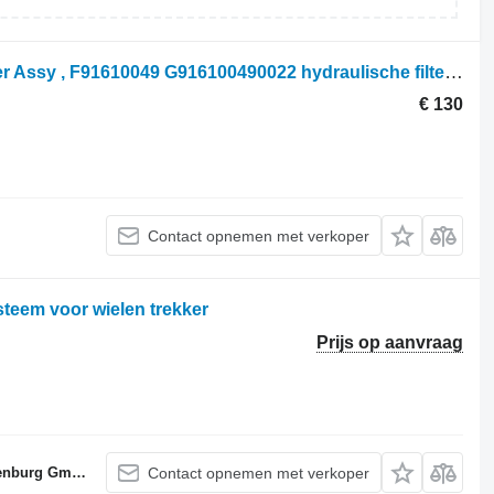
Fendt 724 S4, 700, 800, Hydraulic Filter Assy , F91610049 G916100490022 hydraulische filter voor Fendt 724 S4 wielen trekker
€ 130
Contact opnemen met verkoper
eem voor wielen trekker
Prijs op aanvraag
nburg GmbH
Contact opnemen met verkoper