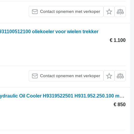
Contact opnemen met verkoper
H931100512100 oliekoeler voor wielen trekker
€ 1.100
Contact opnemen met verkoper
Fendt 928 , 924, 927, 936 Oil Cooler, Hydraulic Oil Cooler H9319522501 H931.952.250.100 motorkoeling radiator voor Fendt 928 , 924, 927, 936 wielen trekker
€ 850