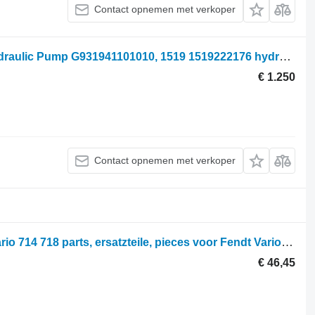
Contact opnemen met verkoper
Fendt 928, 930, 936, 922, 924, 927, Hydraulic Pump G931941101010, 1519 1519222176 hydraulische pomp voor 928 wielen trekker
€ 1.250
Contact opnemen met verkoper
Parts, ersatzteile, pieces Fendt 716 Vario 714 718 parts, ersatzteile, pieces voor Fendt Vario 714 716 718 wielen trekker
€ 46,45