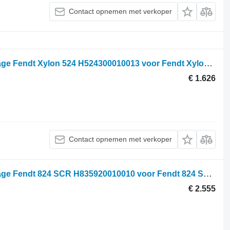
Contact opnemen met verkoper
Front lift, linkage Fendt Front lift, linkage Fendt Xylon 524 H524300010013 voor Fendt Xylon 524 wielen trekker
€ 1.626
Contact opnemen met verkoper
Front lift, linkage Fendt Front lift, linkage Fendt 824 SCR H835920010010 voor Fendt 824 SCR wielen trekker
€ 2.555