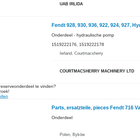
UAB IRLIDA
Onderdeel - hydraulische pomp
1519222176, 1519222178
Ierland, Courtmacsherry
COURTMACSHERRY MACHINERY LTD
 reserveonderdeel te vinden?
zoek!
llen
Onderdeel
Polen, Byków