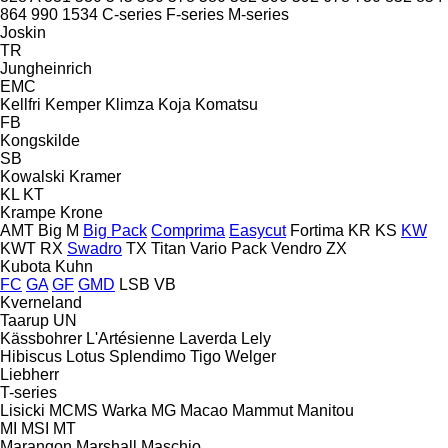
864
990
1534
C-series
F-series
M-series
Joskin
TR
Jungheinrich
EMC
Kellfri
Kemper
Klimza
Koja
Komatsu
FB
Kongskilde
SB
Kowalski
Kramer
KL
KT
Krampe
Krone
AMT
Big M
Big Pack
Comprima
Easycut
Fortima
KR
KS
KW
KWT
RX
Swadro
TX
Titan
Vario Pack
Vendro
ZX
Kubota
Kuhn
FC
GA
GF
GMD
LSB
VB
Kverneland
Taarup
UN
Kässbohrer
L'Artésienne
Laverda
Lely
Hibiscus
Lotus
Splendimo
Tigo
Welger
Liebherr
T-series
Lisicki
MCMS Warka
MG
Macao
Mammut
Manitou
MI
MSI
MT
Marangon
Marshall
Maschio