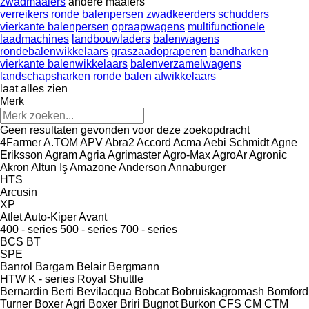
zwadmaaiers
andere maaiers
verreikers
ronde balenpersen
zwadkeerders
schudders
vierkante balenpersen
opraapwagens
multifunctionele
laadmachines
landbouwladers
balenwagens
rondebalenwikkelaars
graszaadopraperen
bandharken
vierkante balenwikkelaars
balenverzamelwagens
landschapsharken
ronde balen afwikkelaars
laat alles zien
Merk
Geen resultaten gevonden voor deze zoekopdracht
4Farmer
A.TOM
APV
Abra2
Accord
Acma
Aebi Schmidt
Agne
Eriksson
Agram
Agria
Agrimaster
Agro-Max
AgroAr
Agronic
Akron
Altun Iş
Amazone
Anderson
Annaburger
HTS
Arcusin
XP
Atlet
Auto-Kiper
Avant
400 - series
500 - series
700 - series
BCS
BT
SPE
Banrol
Bargam
Belair
Bergmann
HTW
K - series
Royal
Shuttle
Bernardin
Berti
Bevilacqua
Bobcat
Bobruiskagromash
Bomford
Turner
Boxer Agri
Boxer
Briri
Bugnot
Burkon
CFS
CM
CTM