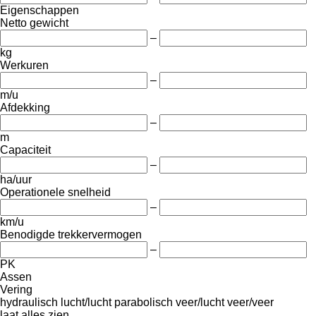
Eigenschappen
Netto gewicht
–
kg
Werkuren
–
m/u
Afdekking
–
m
Capaciteit
–
ha/uur
Operationele snelheid
–
km/u
Benodigde trekkervermogen
–
PK
Assen
Vering
hydraulisch
lucht/lucht
parabolisch
veer/lucht
veer/veer
laat alles zien