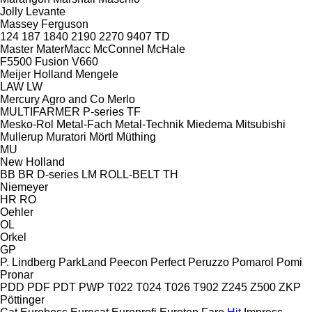
Jolly
Levante
Massey Ferguson
124
187
1840
2190
2270
9407
TD
Master
MaterMacc
McConnel
McHale
F5500
Fusion
V660
Meijer Holland
Mengele
LAW
LW
Mercury Agro and Co
Merlo
MULTIFARMER
P-series
TF
Mesko-Rol
Metal-Fach
Metal-Technik
Miedema
Mitsubishi
Mullerup
Muratori
Mörtl
Müthing
MU
New Holland
BB
BR
D-series
LM
ROLL-BELT
TH
Niemeyer
HR
RO
Oehler
OL
Orkel
GP
P. Lindberg
ParkLand
Peecon
Perfect
Peruzzo
Pomarol
Pomi
Pronar
PDD
PDF
PDT
PWP
T022
T024
T026
T902
Z245
Z500
ZKP
Pöttinger