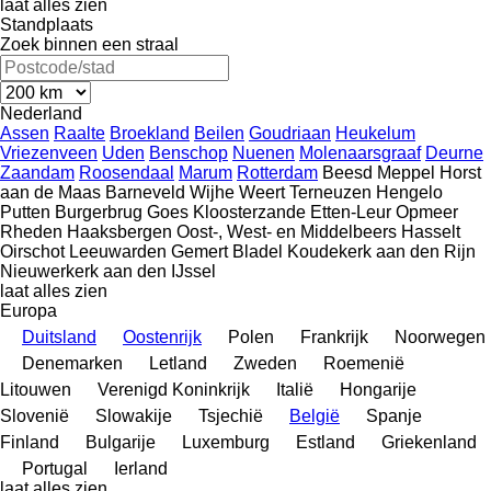
laat alles zien
Standplaats
Zoek binnen een straal
Nederland
Assen
Raalte
Broekland
Beilen
Goudriaan
Heukelum
Vriezenveen
Uden
Benschop
Nuenen
Molenaarsgraaf
Deurne
Zaandam
Roosendaal
Marum
Rotterdam
Beesd
Meppel
Horst
aan de Maas
Barneveld
Wijhe
Weert
Terneuzen
Hengelo
Putten
Burgerbrug
Goes
Kloosterzande
Etten-Leur
Opmeer
Rheden
Haaksbergen
Oost-, West- en Middelbeers
Hasselt
Oirschot
Leeuwarden
Gemert
Bladel
Koudekerk aan den Rijn
Nieuwerkerk aan den IJssel
laat alles zien
Europa
Duitsland
Oostenrijk
Polen
Frankrijk
Noorwegen
Denemarken
Letland
Zweden
Roemenië
Litouwen
Verenigd Koninkrijk
Italië
Hongarije
Slovenië
Slowakije
Tsjechië
België
Spanje
Finland
Bulgarije
Luxemburg
Estland
Griekenland
Portugal
Ierland
laat alles zien