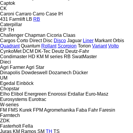
Captok
CK
Caroni
Carraro
Carro
Case IH
431
Farmlift
LB
RB
Caterpillar
EP
TH
Challenger
Chapman
Cicoria
Claas
Cargos
Corto
Direct Disc
Disco
Jaguar
Liner
Markant
Orbis
Quadrant
Quantum
Rollant
Scorpion
Torion
Variant
Volto
CynkoMet
DCM
DK-Tec
Deutz
Deutz-Fahr
Condimaster
HD
KM
M series
RB
SwatMaster
Dieci
Agri Farmer
Agri Star
Dinapolis
Dowdeswell
Dozamech
Dücker
UM
Egedal
Einböck
Chopstar
Elho
Elibol
Energreen
Enorossi
Erdallar
Euro-Masz
Eurosystems
Eurotrac
W-series
FM
FMS Kurek
FPM Agromehanika
Faba
Fahr
Faresin
Farmtech
ZDK
Fasterholt
Fella
Juras
KM
Ramos
SM
TH
TS