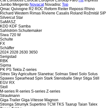
Cat
Euroboss
Eurocat
Europrofi
Eurotop
Faro
Hit
Impress
Jumbo
Mergento
Novacat
Novadisc
Top
Qmac
Quivogne
R2
ROC
Reform
Reiter
Repossi
Rhino
Richard Western
Rimas
Rivierre Casalis
Roland
Rožmitál
SIP
Silvercut
Star
SaMASZ
KDD
KDF
Samba
Sahlström
Schuitemaker
Siwa 720 W
Schulte
FX
Schäffer
2024
2028
2630
3650
Serigstad
RBK
Sipma
PK
PS
Tekla
Z-series
Sitrex
Sky Agriculture
Slanetrac
Solmax Steel
Solo
Solus
Spawex
Spearhead
Spin
Stark
Stensballe
Steyr
Stiga
Still
EGV
RX
Stoll
M-series
R-series
S-series
Z-series
Strautmann
Giga-Trailer
Giga-Vitesse
Magnon
Stronga
Strumyk
Supertino
TCM
TKS
Taarup
Taian
Talex