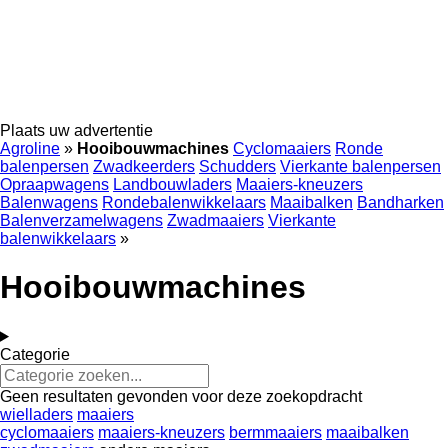
Plaats uw advertentie
Agroline
»
Hooibouwmachines
Cyclomaaiers
Ronde
balenpersen
Zwadkeerders
Schudders
Vierkante balenpersen
Opraapwagens
Landbouwladers
Maaiers-kneuzers
Balenwagens
Rondebalenwikkelaars
Maaibalken
Bandharken
Balenverzamelwagens
Zwadmaaiers
Vierkante
balenwikkelaars
»
Hooibouwmachines
Categorie
Geen resultaten gevonden voor deze zoekopdracht
wielladers
maaiers
cyclomaaiers
maaiers-kneuzers
bermmaaiers
maaibalken