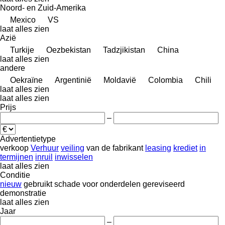
Noord- en Zuid-Amerika
Mexico
VS
laat alles zien
Azië
Turkije
Oezbekistan
Tadzjikistan
China
laat alles zien
andere
Oekraïne
Argentinië
Moldavië
Colombia
Chili
laat alles zien
laat alles zien
Prijs
–
Advertentietype
verkoop
Verhuur
veiling
van de fabrikant
leasing
krediet
in
termijnen
inruil
inwisselen
laat alles zien
Conditie
nieuw
gebruikt
schade
voor onderdelen
gereviseerd
demonstratie
laat alles zien
Jaar
–