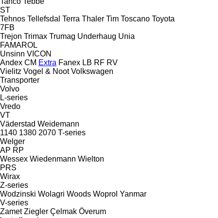
Tanco
Tebbe
ST
Tehnos
Tellefsdal
Terra
Thaler
Tim
Toscano
Toyota
7FB
Trejon
Trimax
Trumag
Underhaug
Unia
FAMAROL
Unsinn
VICON
Andex
CM
Extra
Fanex
LB
RF
RV
Vielitz
Vogel & Noot
Volkswagen
Transporter
Volvo
L-series
Vredo
VT
Väderstad
Weidemann
1140
1380
2070
T-series
Welger
AP
RP
Wessex
Wiedenmann
Wielton
PRS
Wirax
Z-series
Wodzinski
Wolagri
Woods
Woprol
Yanmar
V-series
Zamet
Ziegler
Çelmak
Överum