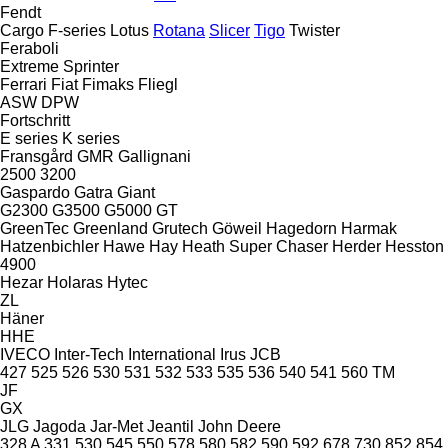
Fendt
Cargo
F-series
Lotus
Rotana
Slicer
Tigo
Twister
Feraboli
Extreme
Sprinter
Ferrari
Fiat
Fimaks
Fliegl
ASW
DPW
Fortschritt
E series
K series
Fransgård
GMR
Gallignani
2500
3200
Gaspardo
Gatra
Giant
G2300
G3500
G5000
GT
GreenTec
Greenland
Grutech
Göweil
Hagedorn
Harmak
Hatzenbichler
Hawe
Hay
Heath Super Chaser
Herder
Hesston
4900
Hezar
Holaras
Hytec
ZL
Häner
HHE
IVECO
Inter-Tech
International
Irus
JCB
427
525
526
530
531
532
533
535
536
540
541
560
TM
JF
GX
JLG
Jagoda
Jar-Met
Jeantil
John Deere
328 A
331
530
545
550
578
580
582
590
592
678
730
852
854