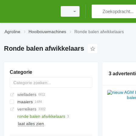
Agroline
Hooibouwmachines
Ronde balen afwikkelaars
Ronde balen afwikkelaars
Categorie
3 advertent
wielladers
maaiers
verreikers
cyclomaaiers
ronde balen afwikkelaars
maaiers-kneuzers
laat alles zien
bermmaaiers
maaibalken