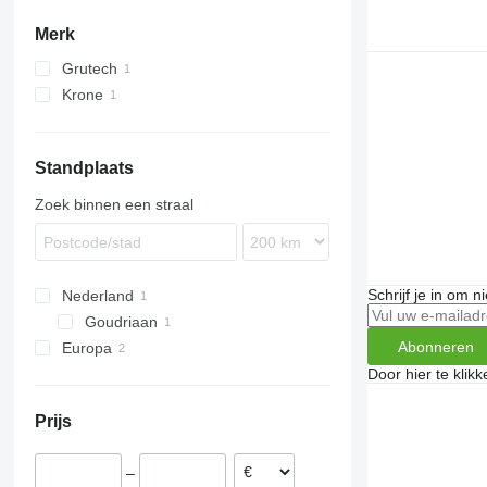
zwadmaaiers
Merk
andere maaiers
Grutech
Krone
Comprima
Standplaats
Zoek binnen een straal
Schrijf je in om 
Nederland
Goudriaan
Abonneren
Europa
Polen
Door hier te klik
Duitsland
Prijs
–