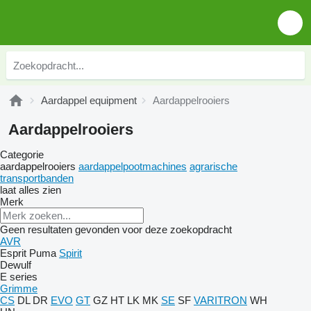
Aardappel equipment
Aardappelrooiers
Aardappelrooiers
Categorie
aardappelrooiers
aardappelpootmachines
agrarische
transportbanden
laat alles zien
Merk
Geen resultaten gevonden voor deze zoekopdracht
AVR
Esprit
Puma
Spirit
Dewulf
E series
Grimme
CS
DL
DR
EVO
GT
GZ
HT
LK
MK
SE
SF
VARITRON
WH