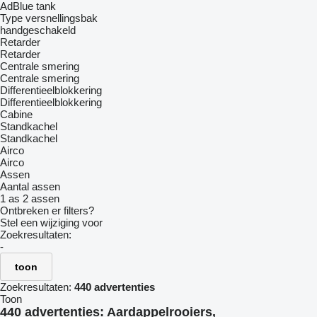
AdBlue tank
Type versnellingsbak
handgeschakeld
Retarder
Retarder
Centrale smering
Centrale smering
Differentieelblokkering
Differentieelblokkering
Cabine
Standkachel
Standkachel
Airco
Airco
Assen
Aantal assen
1 as
2 assen
Ontbreken er filters?
Stel een wijziging voor
Zoekresultaten:
-
toon
Zoekresultaten:
440 advertenties
Toon
440 advertenties:
Aardappelrooiers,