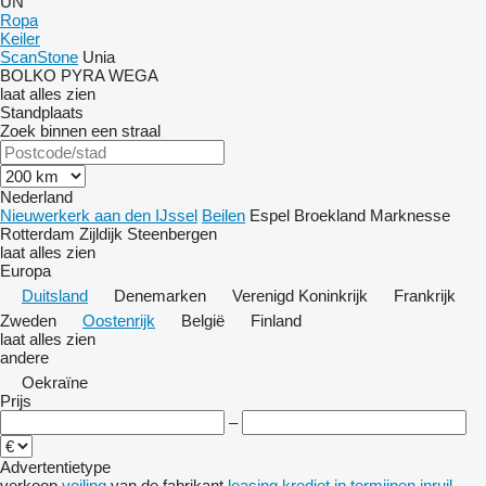
UN
Ropa
Keiler
ScanStone
Unia
BOLKO
PYRA
WEGA
laat alles zien
Standplaats
Zoek binnen een straal
Nederland
Nieuwerkerk aan den IJssel
Beilen
Espel
Broekland
Marknesse
Rotterdam
Zijldijk
Steenbergen
laat alles zien
Europa
Duitsland
Denemarken
Verenigd Koninkrijk
Frankrijk
Zweden
Oostenrijk
België
Finland
laat alles zien
andere
Oekraïne
Prijs
–
Advertentietype
verkoop
veiling
van de fabrikant
leasing
krediet
in termijnen
inruil