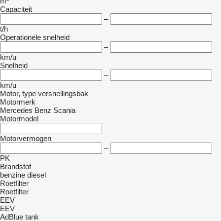
m³
Capaciteit
–
t/h
Operationele snelheid
–
km/u
Snelheid
–
km/u
Motor, type versnellingsbak
Motormerk
Mercedes Benz
Scania
Motormodel
Motorvermogen
–
PK
Brandstof
benzine
diesel
Roetfilter
Roetfilter
EEV
EEV
AdBlue tank