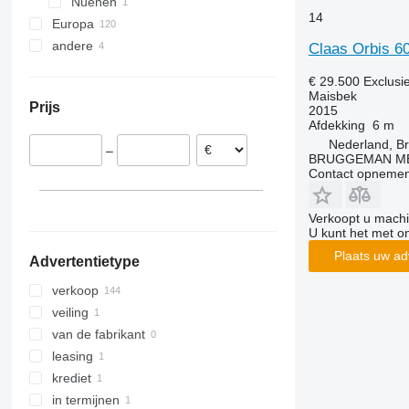
Nuenen
14
Europa
andere
Duitsland
Claas Orbis 6
Polen
Oekraïne
€ 29.500
Exclusi
Oostenrijk
Maisbek
Prijs
2015
Frankrijk
Afdekking
6 m
Roemenië
Nederland, B
–
Denemarken
BRUGGEMAN MEC
Contact opnemen
Verkoopt u machi
U kunt het met o
Plaats uw ad
Advertentietype
verkoop
veiling
van de fabrikant
leasing
krediet
in termijnen