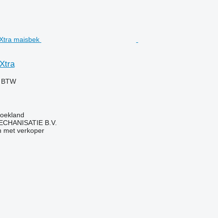
Xtra
f BTW
roekland
HANISATIE B.V.
 met verkoper