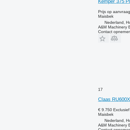
Kemper 375 Pl
Prijs op aanvraa
Maisbek
Nederland, Ho
A&M Machinery 
Contact opnemen
17
Claas RU600Xt
€ 9.750
Exclusie
Maisbek
Nederland, Ho
A&M Machinery 
Contact opnemen