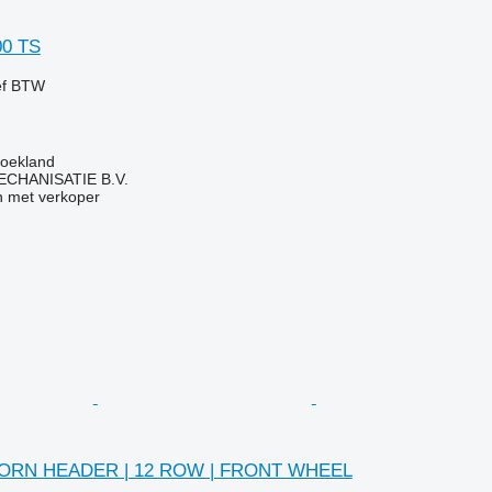
00 TS
ef BTW
roekland
HANISATIE B.V.
 met verkoper
CORN HEADER | 12 ROW | FRONT WHEEL