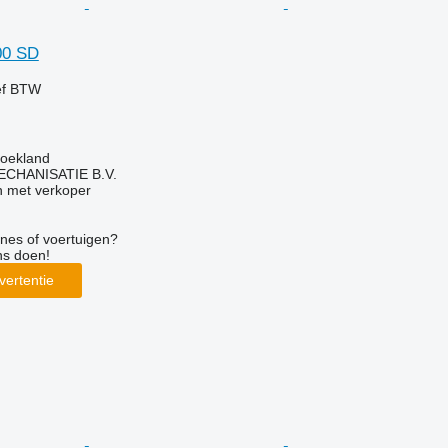
00 SD
ef BTW
roekland
HANISATIE B.V.
 met verkoper
nes of voertuigen?
ns doen!
vertentie