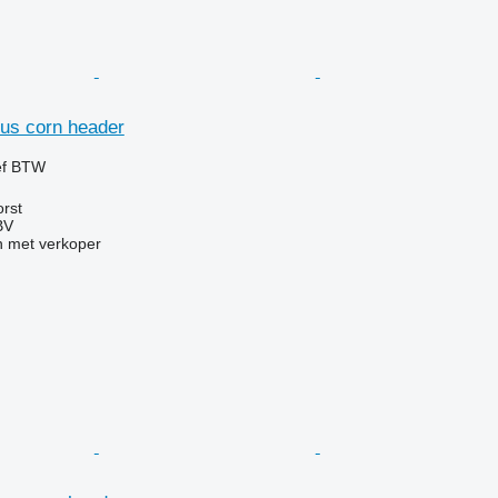
us corn header
ef BTW
rst
BV
 met verkoper