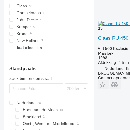
Claas
Gomselmash
Conspeed
John Deere
Corio
Kemper
Direct Disc
13
Krone
Orbis
Champion
Claas RU 450 
New Holland
EasyCollect
laat alles zien
Easycut
Profi Cut
€ 8.500
Exclusie
Maisbek
XDisc
1998
Afdekking
4,5 m
Nederland, B
Standplaats
BRUGGEMAN MEC
Contact opnemen
Zoek binnen een straal
Nederland
Horst aan de Maas
Broekland
Oost-, West- en Middelbeers