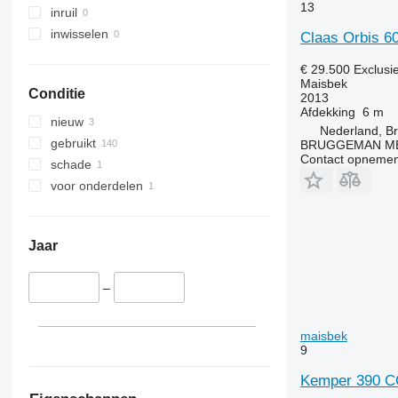
13
inruil
inwisselen
Claas Orbis 6
€ 29.500
Exclusi
Maisbek
Conditie
2013
Afdekking
6 m
nieuw
Nederland, B
gebruikt
BRUGGEMAN MEC
Contact opnemen
schade
voor onderdelen
Jaar
–
maisbek
9
Kemper 390 