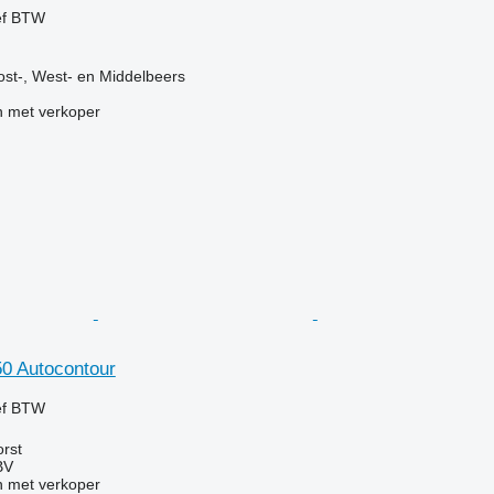
ef BTW
st-, West- en Middelbeers
 met verkoper
50 Autocontour
ef BTW
rst
BV
 met verkoper