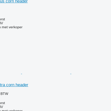
us corn header
g
rst
BV
 met verkoper
ra corn header
f BTW
rst
BV
 met verkoper