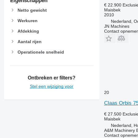
Eigenschappen
€ 22.900
Exclusi
Maisbek
Netto gewicht
2010
Werkuren
Nederland, Oo
JN Machines
Contact opnemen
Afdekking
Aantal rijen
Operationele snelheid
Ontbreken er filters?
Stel een wijziging voor
20
Claas Orbis 7
€ 27.500
Exclusi
Maisbek
Nederland, Ho
A&M Machinery 
Contact opnemen