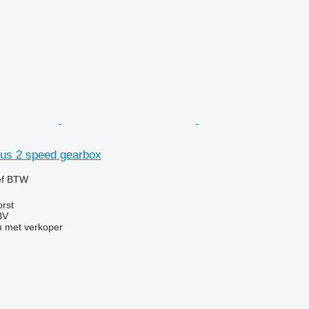
us 2 speed gearbox
ef BTW
rst
BV
 met verkoper