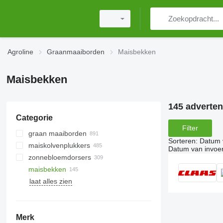
Agroline
Graanmaaiborden
Maisbekken
Maisbekken
145 adverten
Categorie
Filter
graan maaiborden
Sorteren
:
Datum 
maiskolvenplukkers
Datum van invoe
zonnebloemdorsers
maisbekken
laat alles zien
Merk