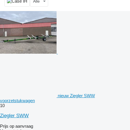
Alle
nieuw Ziegler SWW
voorzetstukwagen
10
Ziegler SWW
Prijs op aanvraag