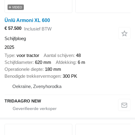
VIDEO
Ünlü Armoni XL 600
€ 57.500
Inclusief BTW
Schijfploeg
2025
Type
voor tractor
Aantal schijven
48
Schijfdiameter
620 mm
Afdekking
6 m
Operationele diepte
180 mm
Benodigde trekkervermogen
300 PK
Oekraïne, Zvenyhorodka
TRIDAAGRO NEW