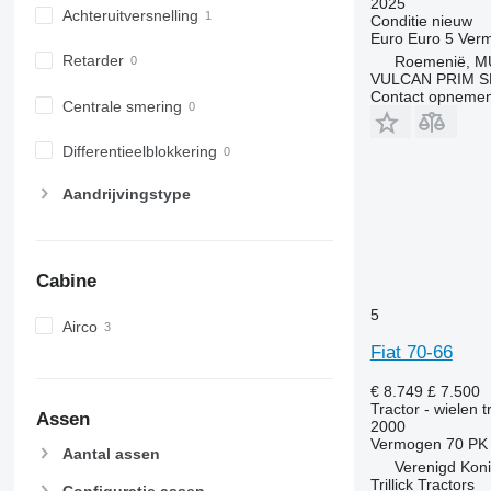
2025
Achteruitversnelling
Conditie
nieuw
Euro
Euro 5
Ver
Retarder
Roemenië, M
VULCAN PRIM S
Contact opnemen
Centrale smering
Differentieelblokkering
Aandrijvingstype
Cabine
5
Airco
Fiat 70-66
€ 8.749
£ 7.500
Tractor - wielen t
Assen
2000
Vermogen
70 PK
Aantal assen
Verenigd Konink
Trillick Tractors