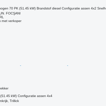
mogen
70 PK (51.45 kW)
Brandstof
diesel
Configuratie assen
4x2
Snelh
UN. FOCŞANI
RL
 met verkoper
rekker
 (51.45 kW)
Configuratie assen
4x4
rijk, Trillick