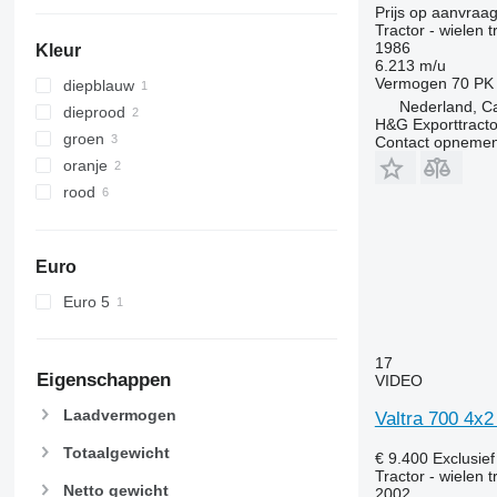
Prijs op aanvraa
Tractor - wielen t
1986
Kleur
6.213 m/u
Vermogen
70 PK
diepblauw
Nederland, Ca
dieprood
H&G Exporttracto
groen
Contact opnemen
oranje
rood
Euro
Euro 5
17
Eigenschappen
VIDEO
Laadvermogen
Valtra 700 4x
Totaalgewicht
€ 9.400
Exclusie
Tractor - wielen t
Netto gewicht
2002