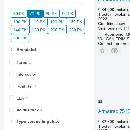
€ 34.000
Inclusi
60 PK
70 PK
80 PK
90 PK
Tractor - wielen t
2023
100 PK
110 PK
120 PK
130 PK
Conditie
nieuw
Vermogen
70 PK
140 PK
150 PK
200 PK
250 PK
Roemenië, M
300 PK
VULCAN PRIM S
Contact opnemen
Brandstof
Turbo
Intercooler
Roetfilter
EEV
11
AdBlue tank
Armatrac 754
Type versnellingsbak
€ 32.500
Inclusi
Tractor - wielen t