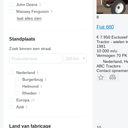
John Deere
5000
Massey Ferguson
5610
8
laat alles zien
65
Argon
275
Fiat 680
€ 7.950
Exclusie
Standplaats
Tractor - wielen t
1981
Zoek binnen een straal
10.000 m/u
Vermogen
70 PK
Nederland, H
ABC Tractors
Contact opnemen
Nederland
Burgerbrug
Helmond
Rheden
Europa
Azië
Roemenië
Noorwegen
Japan
Italië
Turkije
Land van fabricage
Verenigd Koninkrijk
10