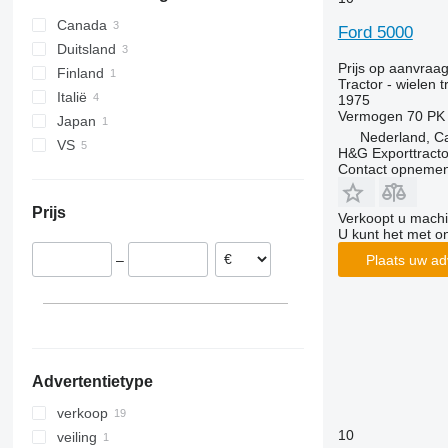
Denemarken
Canada
Ford 5000
Duitsland
Prijs op aanvraa
Finland
Tractor - wielen t
Italië
1975
Vermogen
70 PK
Japan
Nederland, Ca
VS
H&G Exporttracto
Contact opnemen
Prijs
Verkoopt u machi
U kunt het met o
Plaats uw ad
–
Advertentietype
verkoop
10
veiling