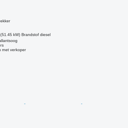
g
rekker
 (51.45 kW)
Brandstof
diesel
llantsoog
rs
 met verkoper