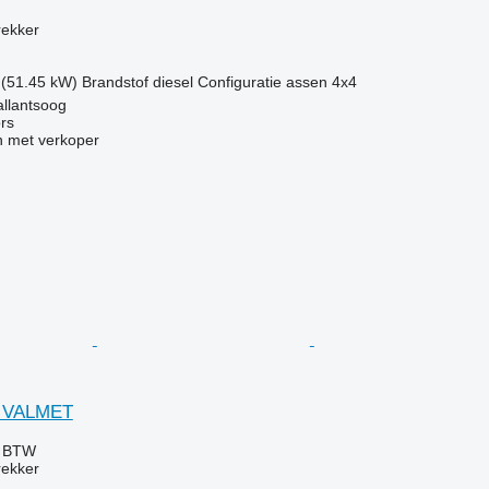
g
rekker
 (51.45 kW)
Brandstof
diesel
Configuratie assen
4x4
llantsoog
rs
 met verkoper
2 VALMET
f BTW
rekker