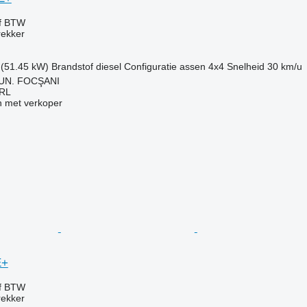
ef BTW
rekker
 (51.45 kW)
Brandstof
diesel
Configuratie assen
4x4
Snelheid
30 km/u
UN. FOCŞANI
RL
 met verkoper
E+
ef BTW
rekker