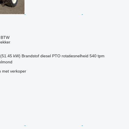
f BTW
rekker
 (51.45 kW)
Brandstof
diesel
PTO rotatiesnelheid
540 tpm
elmond
 met verkoper