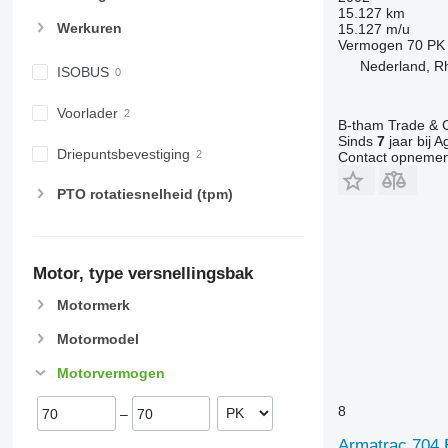
15.127 km
Werkuren
15.127 m/u
Vermogen
70 PK
Nederland, R
ISOBUS
Voorlader
B-tham Trade & C
Sinds
7
jaar bij A
Driepuntsbevestiging
Contact opnemen
PTO rotatiesnelheid (tpm)
Motor, type versnellingsbak
Motormerk
Motormodel
Motorvermogen
8
–
Armatrac 704 