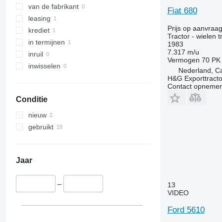
van de fabrikant
Fiat 680
leasing
Prijs op aanvraa
krediet
Tractor - wielen t
in termijnen
1983
7.317 m/u
inruil
Vermogen
70 PK
inwisselen
Nederland, Ca
H&G Exporttracto
Contact opnemen
Conditie
nieuw
gebruikt
Jaar
–
13
VIDEO
Ford 5610