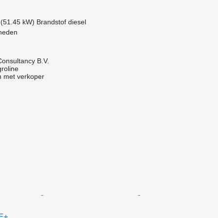
 (51.45 kW)
Brandstof
diesel
heden
onsultancy B.V.
groline
 met verkoper
E+