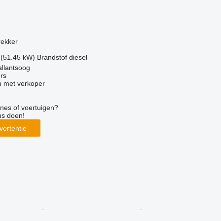
g
rekker
 (51.45 kW)
Brandstof
diesel
llantsoog
rs
 met verkoper
nes of voertuigen?
ns doen!
vertentie