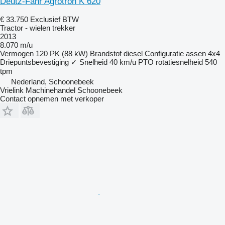
Deutz-Fahr Agrotron K 620
€ 33.750
Exclusief BTW
Tractor - wielen trekker
2013
8.070 m/u
Vermogen
120 PK (88 kW)
Brandstof
diesel
Configuratie assen
4x4
Driepuntsbevestiging
✓
Snelheid
40 km/u
PTO rotatiesnelheid
540
tpm
Nederland, Schoonebeek
Vrielink Machinehandel Schoonebeek
Contact opnemen met verkoper