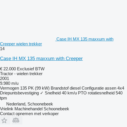
Case IH MX 135 maxxum with
Creeper wielen trekker
14
Case IH MX 135 maxxum with Creeper
€ 22.000
Exclusief BTW
Tractor - wielen trekker
2001
9.980 m/u
Vermogen
135 PK (99 kW)
Brandstof
diesel
Configuratie assen
4x4
Driepuntsbevestiging
✓
Snelheid
40 km/u
PTO rotatiesnelheid
540
tpm
Nederland, Schoonebeek
Vrielink Machinehandel Schoonebeek
Contact opnemen met verkoper