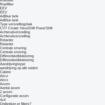
Roetfilter
Roetfilter
EEV
EEV
AdBlue tank
AdBlue tank
Type versnellingsbak
CVT
Cmatic
HexaShift
PowerShift
Achteruitversnelling
Achteruitversnelling
Retarder
Retarder
Centrale smering
Centrale smering
Differentieelblokkering
Differentieelblokkering
Aandrijvingstype
aandrijving op alle wielen
Cabine
Airco
Airco
Assen
Aantal assen
2 assen
Configuratie assen
4x4
Ontbreken er filters?