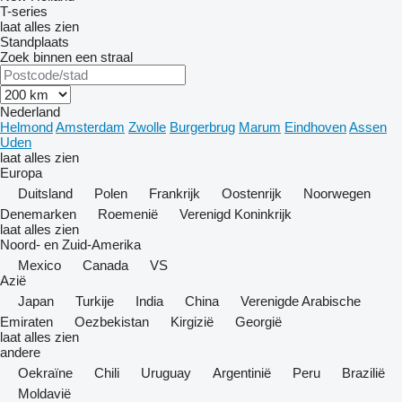
T-series
laat alles zien
Standplaats
Zoek binnen een straal
Nederland
Helmond
Amsterdam
Zwolle
Burgerbrug
Marum
Eindhoven
Assen
Uden
laat alles zien
Europa
Duitsland
Polen
Frankrijk
Oostenrijk
Noorwegen
Denemarken
Roemenië
Verenigd Koninkrijk
laat alles zien
Noord- en Zuid-Amerika
Mexico
Canada
VS
Azië
Japan
Turkije
India
China
Verenigde Arabische
Emiraten
Oezbekistan
Kirgizië
Georgië
laat alles zien
andere
Oekraïne
Chili
Uruguay
Argentinië
Peru
Brazilië
Moldavië