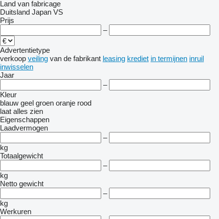
Land van fabricage
Duitsland
Japan
VS
Prijs
–
Advertentietype
verkoop
veiling
van de fabrikant
leasing
krediet
in termijnen
inruil
inwisselen
Jaar
–
Kleur
blauw
geel
groen
oranje
rood
laat alles zien
Eigenschappen
Laadvermogen
–
kg
Totaalgewicht
–
kg
Netto gewicht
–
kg
Werkuren