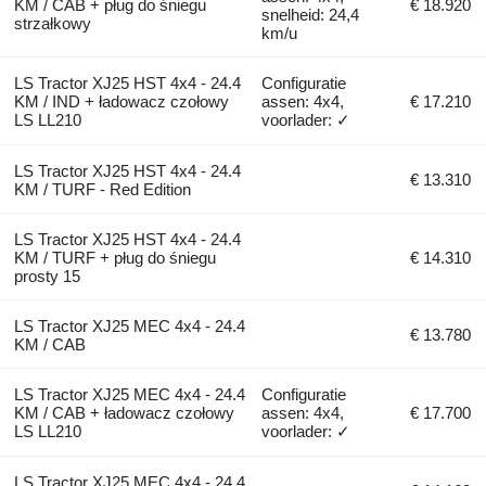
KM / CAB + pług do śniegu
€ 18.920
snelheid: 24,4
strzałkowy
km/u
LS Tractor XJ25 HST 4x4 - 24.4
Configuratie
KM / IND + ładowacz czołowy
assen: 4x4,
€ 17.210
LS LL210
voorlader: ✓
LS Tractor XJ25 HST 4x4 - 24.4
€ 13.310
KM / TURF - Red Edition
LS Tractor XJ25 HST 4x4 - 24.4
KM / TURF + pług do śniegu
€ 14.310
prosty 15
LS Tractor XJ25 MEC 4x4 - 24.4
€ 13.780
KM / CAB
LS Tractor XJ25 MEC 4x4 - 24.4
Configuratie
KM / CAB + ładowacz czołowy
assen: 4x4,
€ 17.700
LS LL210
voorlader: ✓
LS Tractor XJ25 MEC 4x4 - 24.4