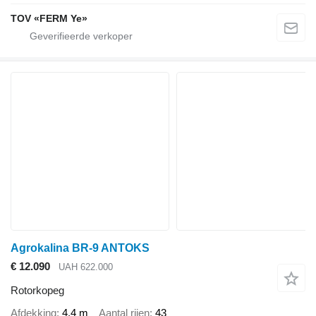
TOV «FERM Ye»
Agrokalina BR-9 ANTOKS
€ 12.090
UAH 622.000
Rotorkopeg
Afdekking
4,4 m
Aantal rijen
43