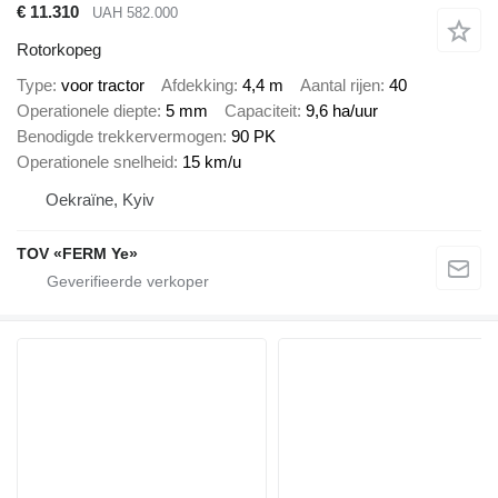
€ 11.310
UAH 582.000
Rotorkopeg
Type
voor tractor
Afdekking
4,4 m
Aantal rijen
40
Operationele diepte
5 mm
Capaciteit
9,6 ha/uur
Benodigde trekkervermogen
90 PK
Operationele snelheid
15 km/u
Oekraïne, Kyiv
TOV «FERM Ye»