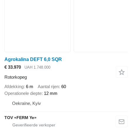
Agrokalina DEFT 6,0 SQR
€ 33.970
UAH 1.748.000
Rotorkopeg
Afdekking
6 m
Aantal rijen
60
Operationele diepte
12 mm
Oekraïne, Kyiv
TOV «FERM Ye»