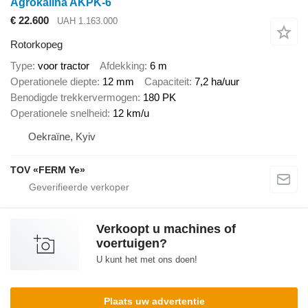
Agrokalina AKPK-6
€ 22.600
UAH 1.163.000
Rotorkopeg
Type
voor tractor
Afdekking
6 m
Operationele diepte
12 mm
Capaciteit
7,2 ha/uur
Benodigde trekkervermogen
180 PK
Operationele snelheid
12 km/u
Oekraïne, Kyiv
TOV «FERM Ye»
Verkoopt u machines of
voertuigen?
U kunt het met ons doen!
Plaats uw advertentie