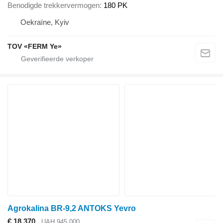
Benodigde trekkervermogen
180 PK
Oekraïne, Kyiv
TOV «FERM Ye»
Agrokalina BR-9,2 ANTOKS Yevro
€ 18.370
UAH 945.000