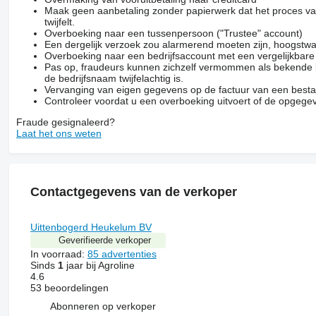
Maak geen aanbetaling zonder papierwerk dat het proces van
twijfelt.
Overboeking naar een tussenpersoon ("Trustee" account)
Een dergelijk verzoek zou alarmerend moeten zijn, hoogstwa
Overboeking naar een bedrijfsaccount met een vergelijkbar
Pas op, fraudeurs kunnen zichzelf vermommen als bekende be
de bedrijfsnaam twijfelachtig is.
Vervanging van eigen gegevens op de factuur van een besta
Controleer voordat u een overboeking uitvoert of de opgegev
Fraude gesignaleerd?
Laat het ons weten
Contactgegevens van de verkoper
Uittenbogerd Heukelum BV
Geverifieerde verkoper
In voorraad:
85 advertenties
Sinds
1
jaar bij Agroline
4.6
53 beoordelingen
Abonneren op verkoper