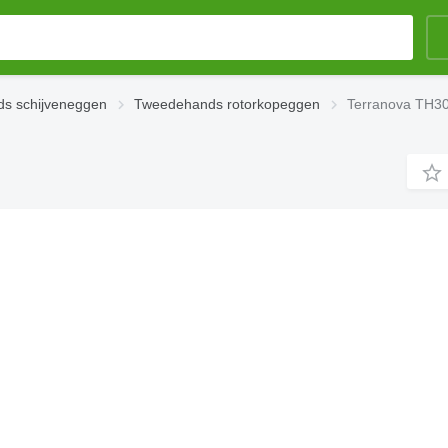
s schijveneggen
Tweedehands rotorkopeggen
Terranova TH30