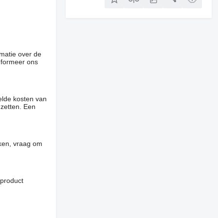
rmatie over de
informeer ons
elde kosten van
 zetten. Een
jken, vraag om
 product