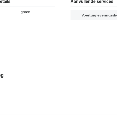
etails
Aanvullende services
groen
Voertuigleveringsdi
eg