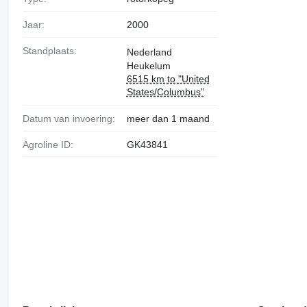
Jaar:
2000
Standplaats:
Nederland
Heukelum
6515 km to "United
States/Columbus"
Datum van invoering:
meer dan 1 maand
Agroline ID:
GK43841