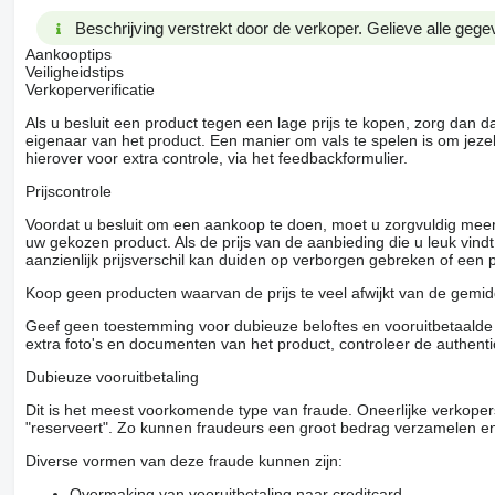
Beschrijving verstrekt door de verkoper. Gelieve alle gegev
Aankooptips
Veiligheidstips
Verkoperverificatie
Als u besluit een product tegen een lage prijs te kopen, zorg dan 
eigenaar van het product. Een manier om vals te spelen is om jezel
hierover voor extra controle, via het feedbackformulier.
Prijscontrole
Voordat u besluit om een ​​aankoop te doen, moet u zorgvuldig mee
uw gekozen product. Als de prijs van de aanbieding die u leuk vind
aanzienlijk prijsverschil kan duiden op verborgen gebreken of een
Koop geen producten waarvan de prijs te veel afwijkt van de gemidd
Geef geen toestemming voor dubieuze beloftes en vooruitbetaalde g
extra foto's en documenten van het product, controleer de authenti
Dubieuze vooruitbetaling
Dit is het meest voorkomende type van fraude. Oneerlijke verkope
"reserveert". Zo kunnen fraudeurs een groot bedrag verzamelen en
Diverse vormen van deze fraude kunnen zijn:
Overmaking van vooruitbetaling naar creditcard