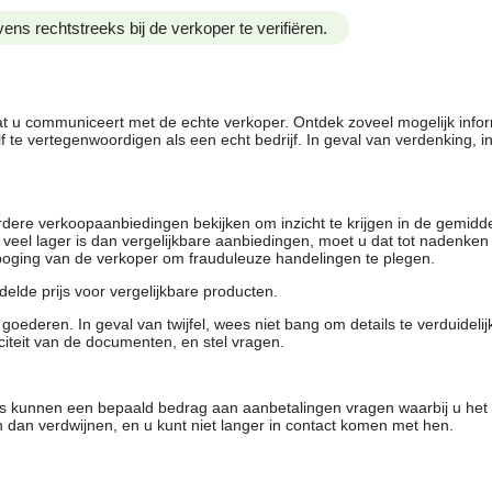
ens rechtstreeks bij de verkoper te verifiëren.
dat u communiceert met de echte verkoper. Ontdek zoveel mogelijk info
f te vertegenwoordigen als een echt bedrijf. In geval van verdenking, 
rdere verkoopaanbiedingen bekijken om inzicht te krijgen in de gemidd
t veel lager is dan vergelijkbare aanbiedingen, moet u dat tot nadenken
 poging van de verkoper om frauduleuze handelingen te plegen.
elde prijs voor vergelijkbare producten.
oederen. In geval van twijfel, wees niet bang om details te verduideli
citeit van de documenten, en stel vragen.
rs kunnen een bepaald bedrag aan aanbetalingen vragen waarbij u het
 dan verdwijnen, en u kunt niet langer in contact komen met hen.