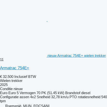
nieuw Armatrac 754E+ wielen trekker
11
Armatrac 754E+
€ 32.500
Inclusief BTW
Wielen trekker
2025
Conditie
nieuw
Euro
Euro 5
Vermogen
70 PK (51.45 kW)
Brandstof
diesel
Configuratie assen
4x2
Snelheid
32,78 km/u
PTO rotatiesnelheid
540
tpm
Roemenië, MUN. FOCŞANI