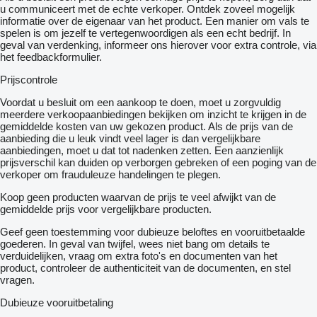
u communiceert met de echte verkoper. Ontdek zoveel mogelijk
informatie over de eigenaar van het product. Een manier om vals te
spelen is om jezelf te vertegenwoordigen als een echt bedrijf. In
geval van verdenking, informeer ons hierover voor extra controle, via
het feedbackformulier.
Prijscontrole
Voordat u besluit om een ​​aankoop te doen, moet u zorgvuldig
meerdere verkoopaanbiedingen bekijken om inzicht te krijgen in de
gemiddelde kosten van uw gekozen product. Als de prijs van de
aanbieding die u leuk vindt veel lager is dan vergelijkbare
aanbiedingen, moet u dat tot nadenken zetten. Een aanzienlijk
prijsverschil kan duiden op verborgen gebreken of een poging van de
verkoper om frauduleuze handelingen te plegen.
Koop geen producten waarvan de prijs te veel afwijkt van de
gemiddelde prijs voor vergelijkbare producten.
Geef geen toestemming voor dubieuze beloftes en vooruitbetaalde
goederen. In geval van twijfel, wees niet bang om details te
verduidelijken, vraag om extra foto's en documenten van het
product, controleer de authenticiteit van de documenten, en stel
vragen.
Dubieuze vooruitbetaling