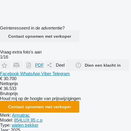
Geïnteresseerd in de advertentie?
Contact opnemen met verkoper
Vraag extra foto's aan
1/16
PDF
Deel
Dien een klacht in
Facebook
WhatsApp
Viber
Telegram
€ 30.700
Nettoprijs
€ 36.533
Brutoprijs
Houd mij op de hoogte van prijswijzigingen
Contact opnemen met verkoper
Merk:
Armatrac
Model:
854LUX 85 c.p
Type:
wielen trekker
Jaar:
2025