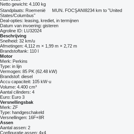
Netto gewicht:
4.100 kg
Standplaats:
Roemenië
MUN. FOCŞANI
8234 km to "United
States/Columbus"
Deal-opties:
leasing, krediet, in termijnen
Datum van invoering:
gisteren
Agroline ID:
LU32024
Beschrijving
Snelheid:
32 km/u
Afmetingen:
4,112 m × 1,99 m × 2,72 m
Brandstoftank:
110 l
Motor
Merk:
Perkins
Type:
in lijn
Vermogen:
85 PK (62.48 kW)
Brandstof:
diesel
Accu capaciteit:
105 kW⋅u
Volume:
4.400 cm³
Aantal cilinders:
4
Euro:
Euro 3
Versnellingsbak
Merk:
ZF
Type:
handgeschakeld
Versnellingen:
16F+8R
Assen
Aantal assen:
2
Configuratie assen:
4x4