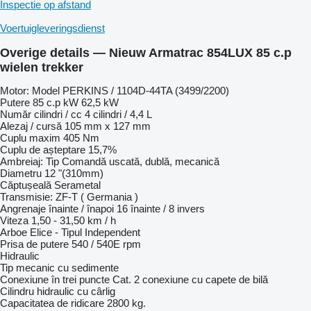
Inspectie op afstand
Voertuigleveringsdienst
Overige details — Nieuw Armatrac 854LUX 85 c.p
wielen trekker
Motor: Model PERKINS / 1104D-44TA (3499/2200)
Putere 85 c.p kW 62,5 kW
Număr cilindri / cc 4 cilindri / 4,4 L
Alezaj / cursă 105 mm x 127 mm
Cuplu maxim 405 Nm
Cuplu de așteptare 15,7%
Ambreiaj: Tip Comandă uscată, dublă, mecanică
Diametru 12 "(310mm)
Căptușeală Serametal
Transmisie: ZF-T ( Germania )
Angrenaje înainte / înapoi 16 înainte / 8 invers
Viteza 1,50 - 31,50 km / h
Arboe Elice - Tipul Independent
Prisa de putere 540 / 540E rpm
Hidraulic
Tip mecanic cu sedimente
Conexiune în trei puncte Cat. 2 conexiune cu capete de bilă
Cilindru hidraulic cu cârlig
Capacitatea de ridicare 2800 kg.