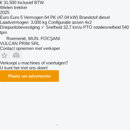
€ 31.500
Inclusief BTW
Wielen trekker
2025
Euro
Euro 5
Vermogen
64 PK (47.04 kW)
Brandstof
diesel
Laadvermogen
3.000 kg
Configuratie assen
4x2
Driepuntsbevestiging
✓
Snelheid
32,7 km/u
PTO rotatiesnelheid
540
tpm
Roemenië, MUN. FOCŞANI
VULCAN PRIM SRL
Contact opnemen met verkoper
Verkoopt u machines of voertuigen?
U kunt het met ons doen!
Plaats uw advertentie