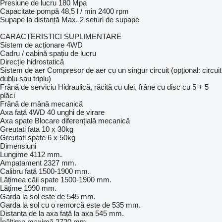
Presiune de lucru 180 Mpa
Capacitate pompă 48,5 l / min 2400 rpm
Supape la distanță Max. 2 seturi de supape
CARACTERISTICI SUPLIMENTARE
Sistem de acționare 4WD
Cadru / cabină spațiu de lucru
Direcție hidrostatică
Sistem de aer Compresor de aer cu un singur circuit (opțional: circuit
dublu sau triplu)
Frână de serviciu Hidraulică, răcită cu ulei, frâne cu disc cu 5 + 5
plăci
Frână de mână mecanică
Axa față 4WD 40 unghi de virare
Axa spate Blocare diferențială mecanică
Greutati fata 10 x 30kg
Greutati spate 6 x 50kg
Dimensiuni
Lungime 4112 mm.
Ampatament 2327 mm.
Calibru față 1500-1900 mm.
Lățimea căii spate 1500-1900 mm.
Lățime 1990 mm.
Garda la sol este de 545 mm.
Garda la sol cu o remorcă este de 535 mm.
Distanța de la axa față la axa 545 mm.
Înălțime maximă 2720 mm.