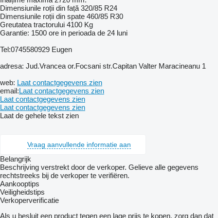
Dimensiunile roții din față 320/85 R24
Dimensiunile roții din spate 460/85 R30
Greutatea tractorului 4100 Kg
Garantie: 1500 ore in perioada de 24 luni
Tel:0745580929 Eugen
adresa: Jud.Vrancea or.Focsani str.Capitan Valter Maracineanu 1
web:
Laat contactgegevens zien
email:
Laat contactgegevens zien
Laat contactgegevens zien
Laat contactgegevens zien
Laat de gehele tekst zien
Vraag aanvullende informatie aan
Belangrijk
Beschrijving verstrekt door de verkoper. Gelieve alle gegevens
rechtstreeks bij de verkoper te verifiëren.
Aankooptips
Veiligheidstips
Verkoperverificatie
Als u besluit een product tegen een lage prijs te kopen, zorg dan dat