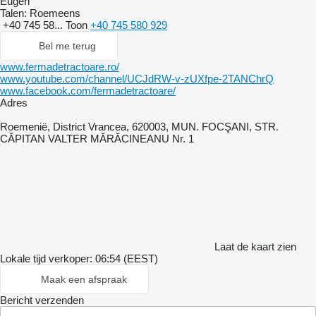
Eugen
Talen:
Roemeens
+40 745 58...
Toon
+40 745 580 929
Bel me terug
www.fermadetractoare.ro/
www.youtube.com/channel/UCJdRW-v-zUXfpe-2TANChrQ
www.facebook.com/fermadetractoare/
Adres
Roemenië, District Vrancea, 620003, MUN. FOCŞANI, STR.
CĂPITAN VALTER MĂRĂCINEANU Nr. 1
Laat de kaart zien
Lokale tijd verkoper: 06:54 (EEST)
Maak een afspraak
Bericht verzenden