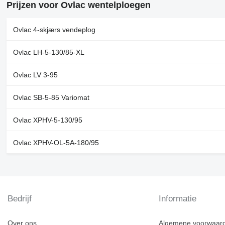
Prijzen voor Ovlac wentelploegen
Ovlac 4-skjærs vendeplog
Ovlac LH-5-130/85-XL
Ovlac LV 3-95
Ovlac SB-5-85 Variomat
Ovlac XPHV-5-130/95
Ovlac XPHV-OL-5A-180/95
Bedrijf
Informatie
Over ons
Algemene voorwaar