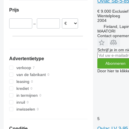
Ovlac SB-5-85
Finland
Prijs
€ 9.000
Exclusie
Roemenië
Wentelploeg
Noorwegen
2004
–
Finland, Lapin
MAATORI
Contact opnemen
Schrijf je in om 
Advertentietype
Abonneren
verkoop
Door hier te klik
van de fabrikant
leasing
krediet
in termijnen
inruil
inwisselen
5
Ovlac LV 3-95
Conditie