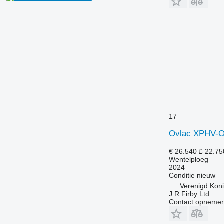
17
Ovlac XPHV-O
€ 26.540
£ 22.75
Wentelploeg
2024
Conditie
nieuw
Verenigd Kon
J R Firby Ltd
Contact opnemen