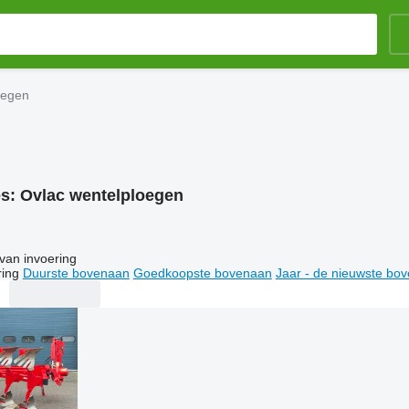
oegen
es:
Ovlac wentelploegen
van invoering
ring
Duurste bovenaan
Goedkoopste bovenaan
Jaar - de nieuwste bo