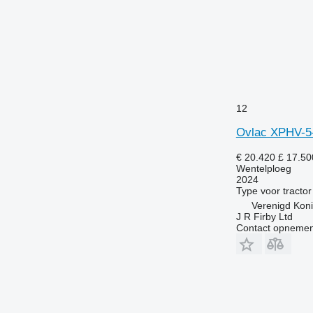
12
Ovlac XPHV-5
€ 20.420
£ 17.50
Wentelploeg
2024
Type
voor tractor
Verenigd Kon
J R Firby Ltd
Contact opnemen