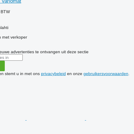
 Variomat
f BTW
lahti
 met verkoper
nieuwe advertenties te ontvangen uit deze sectie
ken stemt u in met ons
privacybeleid
en onze
gebruikersvoorwaarden
.