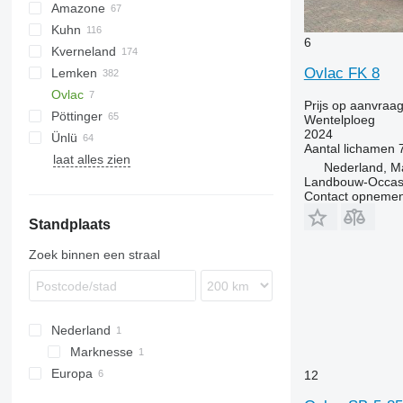
Amazone
PON
Kuhn
Catros
U-series
Mirco
RB
Joker
Helix
Mustang
6
Kverneland
Cayron
RWY
Challenger
Ovlac FK 8
Lemken
Cayros
SPB
Discover
EG
Rebell Classic
Ovlac
Teres
SPSL
Manager
ES
Diamant
L-series
Master
Prijs op aanvraa
Pöttinger
Tyrok
Voyager S
MultiMaster
LD
EurOpal
Wentelploeg
2024
Ünlü
Vari-Master
PB
EuroDiamant
Rotocare
Atlant
Albatros
Eurostar
ArcoAgro
IBIS
PON
XMS
Carrier
Aantal lichamen
laat alles zien
PW
Juwel
Servo
Kormoran
Downhil
VIS
Nederland, M
RB
Opal
Terradisc
Star
Landbouw-Occasi
Contact opnemen
RG
VariDiamant
Super-Albatros
Standplaats
RN
VariOpal
RS
VariTansanit
Zoek binnen een straal
RX
VariTitan
Nederland
Marknesse
Europa
12
Verenigd Koninkrijk