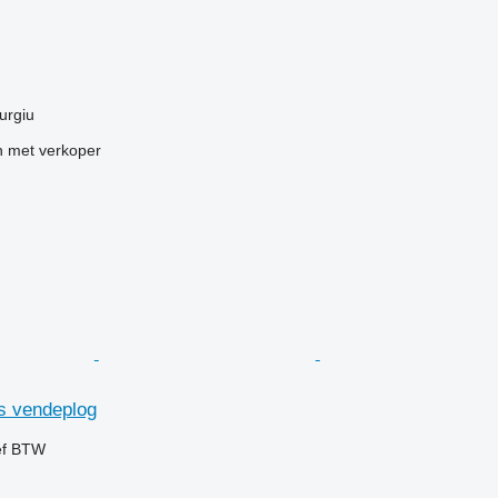
urgiu
 met verkoper
s vendeplog
ef BTW