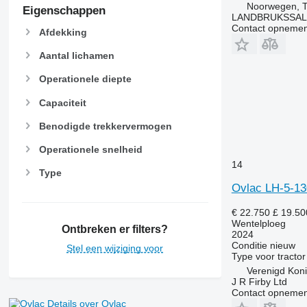
Noorwegen, T
Eigenschappen
LANDBRUKSSAL
Contact opnemen
Afdekking
Aantal lichamen
Operationele diepte
Capaciteit
Benodigde trekkervermogen
Operationele snelheid
14
Type
Ovlac LH-5-13
€ 22.750
£ 19.50
Wentelploeg
Ontbreken er filters?
2024
Conditie
nieuw
Stel een wijziging voor
Type
voor tractor
Verenigd Kon
J R Firby Ltd
Contact opnemen
Details over Ovlac