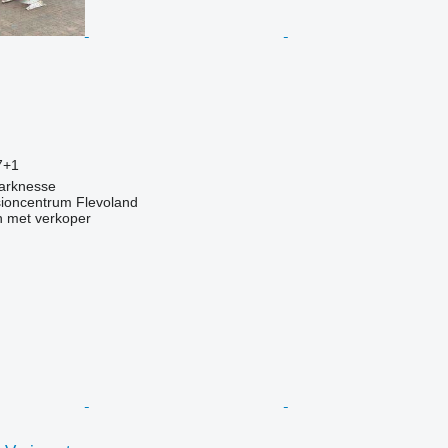
g
7+1
arknesse
oncentrum Flevoland
 met verkoper