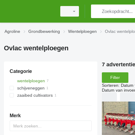
Agroline
Grondbewerking
Wentelploegen
Ovlac wentelpl
Ovlac wentelploegen
7 advertenti
Categorie
Filter
wentelploegen
Sorteren
:
Datum 
schijveneggen
Datum van invoe
zaaibed cultivators
schijfploegen
Merk