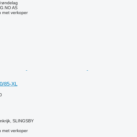
røndelag
G.NO AS
 met verkoper
0/85-XL
0
inkrijk, SLINGSBY
 met verkoper