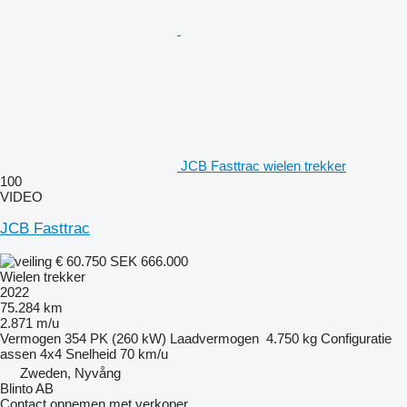
JCB Fasttrac wielen trekker
100
VIDEO
JCB Fasttrac
€ 60.750
SEK 666.000
Wielen trekker
2022
75.284 km
2.871 m/u
Vermogen
354 PK (260 kW)
Laadvermogen
4.750 kg
Configuratie
assen
4x4
Snelheid
70 km/u
Zweden, Nyvång
Blinto AB
Contact opnemen met verkoper