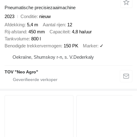
Pneumatische precisiezaaimachine
2023
Conditie
nieuw
Afdekking
5,4 m
Aantal rijen
12
Rij-afstand
450 mm
Capaciteit
4,8 ha/uur
Tankvolume
800 l
Benodigde trekkervermogen
150 PK
Marker
✓
Oekraïne, Shumskoy r-n, s. V.Dederkaly
TOV "Neo Agro"