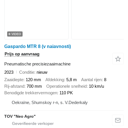
VIDEO
Gaspardo MTR 8 (v naiavnosti)
Prijs op aanvraag
Pneumatische precisiezaaimachine
2023
Conditie
nieuw
Zaaidiepte
120 mm
Afdekking
5,8 m
Aantal rijen
8
Rij-afstand
700 mm
Operationele snelheid
10 km/u
Benodigde trekkervermogen
110 PK
Oekraïne, Shumskoy r-n, s. V.Dederkaly
TOV "Neo Agro"