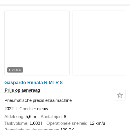
VIDEO
Gaspardo Renata R MTR 8
Prijs op aanvraag
Pneumatische precisiezaaimachine
2022
Conditie
nieuw
Afdekking
5,6 m
Aantal rijen
8
Tankvolume
1.600 l
Operationele snelheid
12 km/u
Benodigde trekkervermogen
100 PK