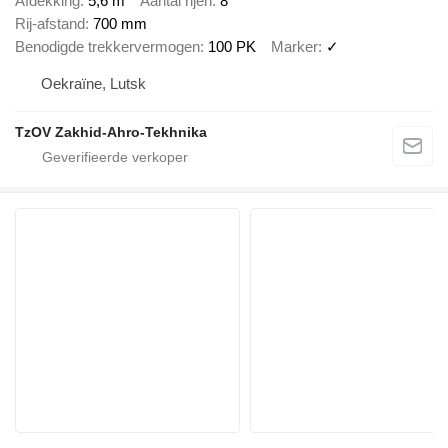
Afdekking
5,6 m
Aantal rijen
8
Rij-afstand
700 mm
Benodigde trekkervermogen
100 PK
Marker
✓
Oekraïne, Lutsk
TzOV Zakhid-Ahro-Tekhnika