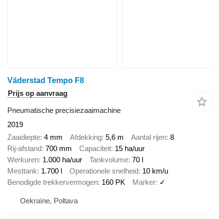
Väderstad Tempo F8
Prijs op aanvraag
Pneumatische precisiezaaimachine
2019
Zaaidiepte
4 mm
Afdekking
5,6 m
Aantal rijen
8
Rij-afstand
700 mm
Capaciteit
15 ha/uur
Werkuren
1.000 ha/uur
Tankvolume
70 l
Mesttank
1.700 l
Operationele snelheid
10 km/u
Benodigde trekkervermogen
160 PK
Marker
✓
Oekraïne, Poltava