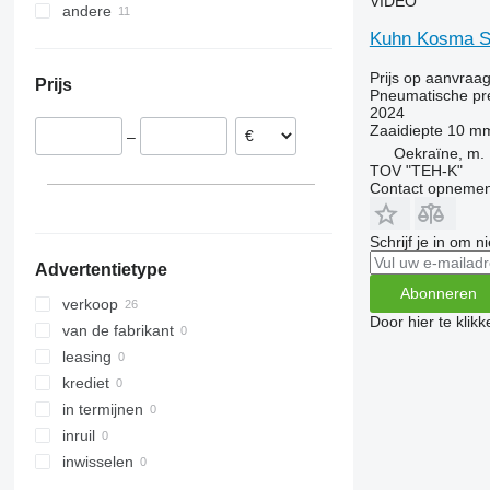
VIDEO
andere
Roemenië
Kuhn Kosma S
Duitsland
Oekraïne
Hongarije
Prijs op aanvraa
Prijs
Polen
Pneumatische pr
2024
Oostenrijk
Zaaidiepte
10 m
–
Oekraïne, m. 
TOV "TEH-K"
Contact opnemen
Schrijf je in om 
Advertentietype
Abonneren
verkoop
Door hier te klik
van de fabrikant
leasing
krediet
in termijnen
inruil
inwisselen