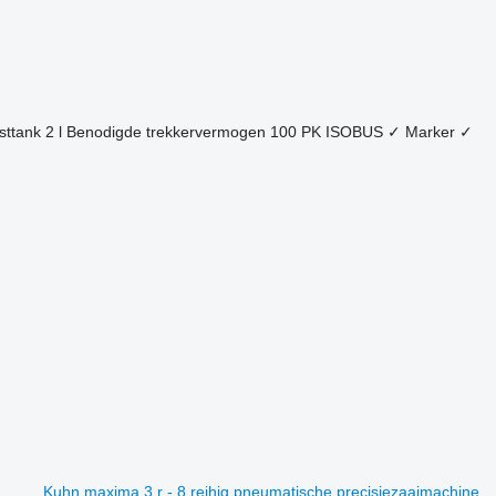
sttank
2 l
Benodigde trekkervermogen
100 PK
ISOBUS
✓
Marker
✓
Kuhn maxima 3 r - 8 reihig pneumatische precisiezaaimachine