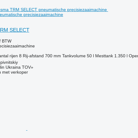
matische precisiezaaimachine
TRM SELECT
ef BTW
ecisiezaaimachine
ntal rijen
8
Rij-afstand
700 mm
Tankvolume
50 l
Mesttank
1.350 l
Oper
pivnitskiy
lin Ukraina TOV»
 met verkoper