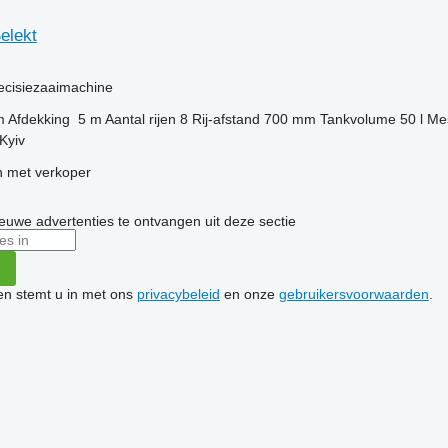
elekt
g
ecisiezaaimachine
m
Afdekking
5 m
Aantal rijen
8
Rij-afstand
700 mm
Tankvolume
50 l
Me
Kyiv
 met verkoper
nieuwe advertenties te ontvangen uit deze sectie
ken stemt u in met ons
privacybeleid
en onze
gebruikersvoorwaarden
.