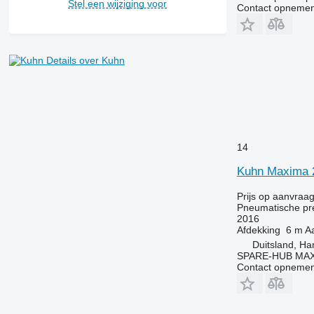
Stel een wijziging voor
Contact opnemen
Details over Kuhn
14
Kuhn Maxima 
Prijs op aanvraa
Pneumatische pr
2016
Afdekking
6 m
Aa
Duitsland, H
SPARE-HUB MA
Contact opnemen