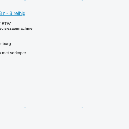
r - 8 reihig
ef BTW
ecisiezaaimachine
amburg
 met verkoper