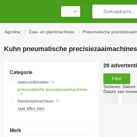
Agroline
Zaai- en plantmachines
Pneumatische precisiezaai
Kuhn pneumatische precisiezaaimachines
26 advertent
Categorie
Filter
zaaicombinaties
Sorteren
:
Datum 
pneumatische precisiezaaimachines
Datum van invoe
handzaaimachines
laat alles zien
Merk