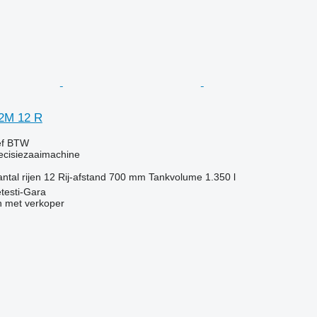
2M 12 R
ef BTW
ecisiezaaimachine
ntal rijen
12
Rij-afstand
700 mm
Tankvolume
1.350 l
testi-Gara
 met verkoper