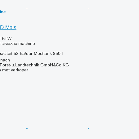
ine
D Mais
ef BTW
ecisiezaaimachine
aciteit
52 ha/uur
Mesttank
950 l
onach
 Forst-u.Landtechnik GmbH&Co.KG
 met verkoper