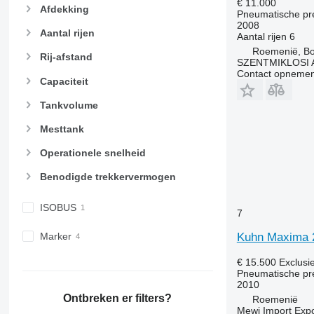
€ 11.000
Afdekking
Pneumatische pr
2008
Aantal rijen
Aantal rijen
6
Roemenië, Bo
Rij-afstand
SZENTMIKLOSI 
Contact opnemen
Capaciteit
Tankvolume
Mesttank
Operationele snelheid
Benodigde trekkervermogen
ISOBUS
7
Kuhn Maxima 
Marker
€ 15.500
Exclusi
Pneumatische pr
2010
Ontbreken er filters?
Roemenië
Mewi Import Expor