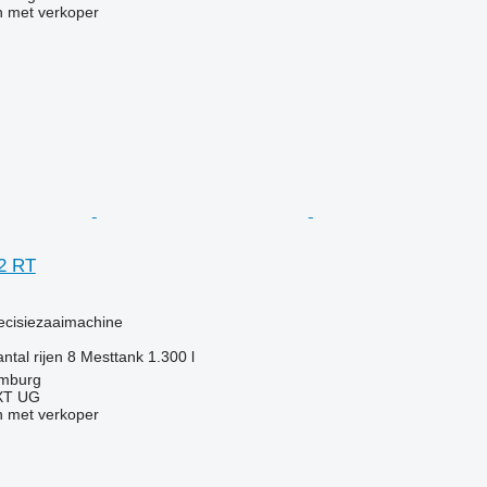
 met verkoper
2 RT
g
ecisiezaaimachine
ntal rijen
8
Mesttank
1.300 l
amburg
XT UG
 met verkoper