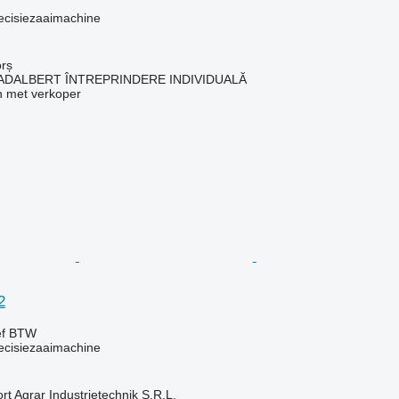
ecisiezaaimachine
rș
ADALBERT ÎNTREPRINDERE INDIVIDUALĂ
 met verkoper
2
ef BTW
ecisiezaaimachine
t Agrar Industrietechnik S.R.L.