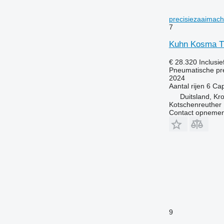
precisiezaaimach
7
Kuhn Kosma T
€ 28.320
Inclusi
Pneumatische pr
2024
Aantal rijen
6
Cap
Duitsland, Kr
Kotschenreuther
Contact opnemen
9