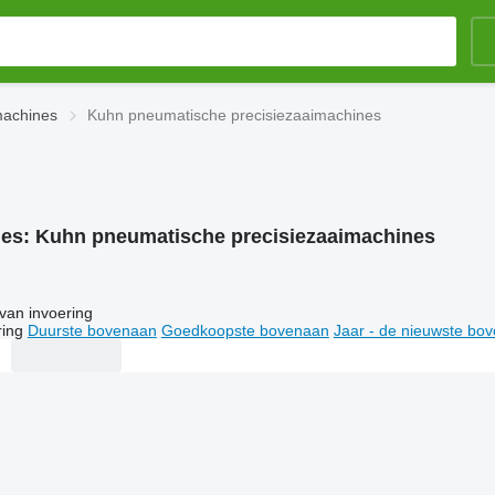
machines
Kuhn pneumatische precisiezaaimachines
ies:
Kuhn pneumatische precisiezaaimachines
van invoering
ring
Duurste bovenaan
Goedkoopste bovenaan
Jaar - de nieuwste bo