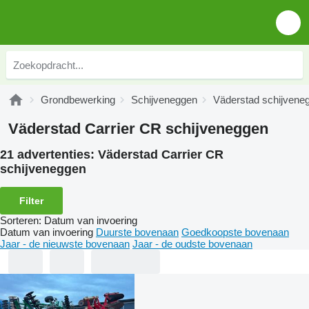
Grondbewerking
Schijveneggen
Väderstad schijvene
Väderstad Carrier CR schijveneggen
21 advertenties:
Väderstad Carrier CR
schijveneggen
Filter
Sorteren
:
Datum van invoering
Datum van invoering
Duurste bovenaan
Goedkoopste bovenaan
Jaar - de nieuwste bovenaan
Jaar - de oudste bovenaan