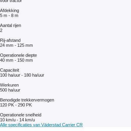
voor tractor
Afdekking
5 m
-
8 m
Aantal rijen
2
Rij-afstand
24 mm
-
125 mm
Operationele diepte
40 mm
-
150 mm
Capaciteit
100 ha/uur
-
180 ha/uur
Werkuren
500 ha/uur
Benodigde trekkervermogen
120 PK
-
290 PK
Operationele snelheid
10 km/u
-
14 km/u
Alle specificaties van Väderstad Carrier CR