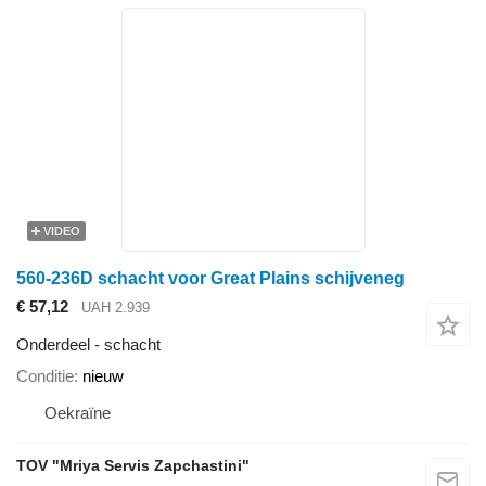
VIDEO
560-236D schacht voor Great Plains schijveneg
€ 57,12
UAH 2.939
Onderdeel - schacht
Conditie
nieuw
Oekraïne
TOV "Mriya Servis Zapchastini"