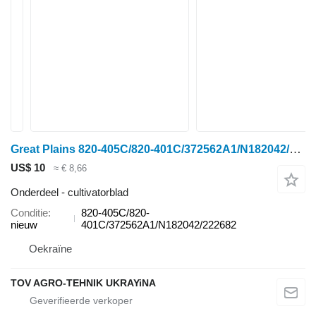
Great Plains 820-405C/820-401C/372562A1/N182042/222682 cultivatorblad voor cultivator
US$ 10
≈ € 8,66
Onderdeel - cultivatorblad
Conditie
820-405C/820-
nieuw
401C/372562A1/N182042/222682
Oekraïne
TOV AGRO-TEHNIK UKRAYiNA