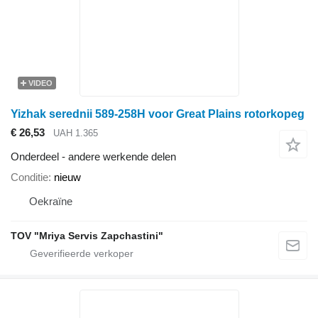
VIDEO
Yizhak serednii 589-258H voor Great Plains rotorkopeg
€ 26,53
UAH 1.365
Onderdeel - andere werkende delen
Conditie
nieuw
Oekraïne
TOV "Mriya Servis Zapchastini"