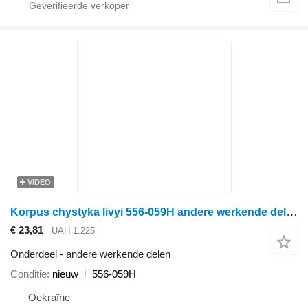
VIDEO
Korpus chystyka livyi 556-059H andere werkende delen voor Great Plains schijveneg
€ 23,81
UAH 1.225
Onderdeel - andere werkende delen
Conditie
nieuw
556-059H
Oekraïne