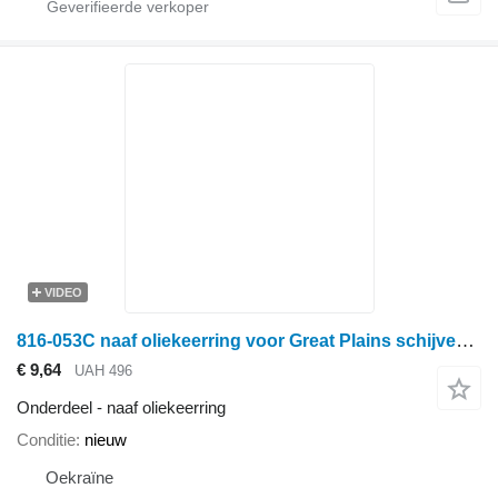
VIDEO
816-053C naaf oliekeerring voor Great Plains schijveneg
€ 9,64
UAH 496
Onderdeel - naaf oliekeerring
Conditie
nieuw
Oekraïne