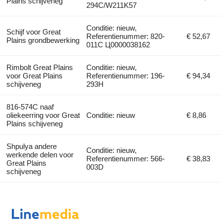
Plains schijveneg
294C/W211K57
Conditie: nieuw,
Schijf voor Great
Referentienummer: 820-
€ 52,67
Plains grondbewerking
011C Ц0000038162
Rimbolt Great Plains
Conditie: nieuw,
voor Great Plains
Referentienummer: 196-
€ 94,34
schijveneg
293H
816-574C naaf
oliekeerring voor Great
Conditie: nieuw
€ 8,86
Plains schijveneg
Shpulya andere
Conditie: nieuw,
werkende delen voor
Referentienummer: 566-
€ 38,83
Great Plains
003D
schijveneg