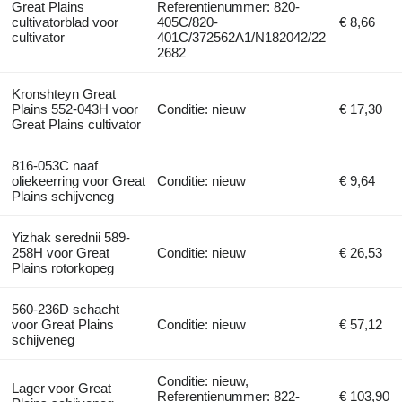
Great Plains
Referentienummer: 820-
cultivatorblad voor
405C/820-
€ 8,66
cultivator
401C/372562A1/N182042/22
2682
Kronshteyn Great
Plains 552-043H voor
Conditie: nieuw
€ 17,30
Great Plains cultivator
816-053C naaf
oliekeerring voor Great
Conditie: nieuw
€ 9,64
Plains schijveneg
Yizhak serednii 589-
258H voor Great
Conditie: nieuw
€ 26,53
Plains rotorkopeg
560-236D schacht
voor Great Plains
Conditie: nieuw
€ 57,12
schijveneg
Conditie: nieuw,
Lager voor Great
Referentienummer: 822-
€ 103,90