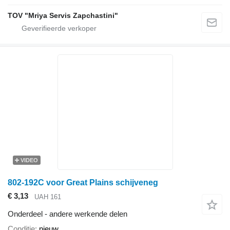
TOV "Mriya Servis Zapchastini"
VIDEO
802-192C voor Great Plains schijveneg
€ 3,13
UAH 161
Onderdeel - andere werkende delen
Conditie
nieuw