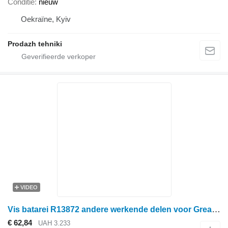
Conditie
nieuw
Oekraïne, Kyiv
Prodazh tehniki
VIDEO
Vis batarei R13872 andere werkende delen voor Great Plains schijveneg
€ 62,84
UAH 3.233