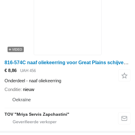
VIDEO
816-574C naaf oliekeerring voor Great Plains schijveneg
€ 8,86
UAH 456
Onderdeel - naaf oliekeerring
Conditie
nieuw
Oekraïne
TOV "Mriya Servis Zapchastini"