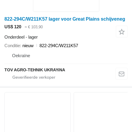
822-294C/W211K57 lager voor Great Plains schijveneg
US$ 120
≈ € 103,90
Onderdeel - lager
Conditie
nieuw
822-294C/W211K57
Oekraïne
TOV AGRO-TEHNIK UKRAYiNA