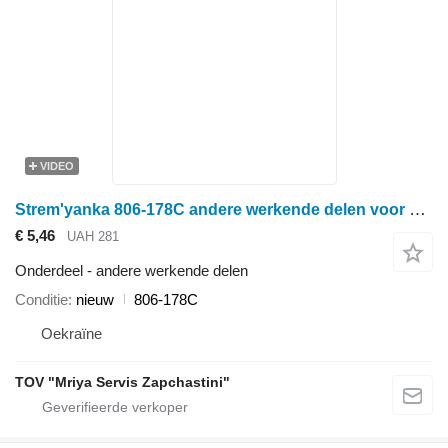
VIDEO
Strem'yanka 806-178C andere werkende delen voor Great Plains schijveneg
€ 5,46
UAH 281
Onderdeel - andere werkende delen
Conditie
nieuw
806-178C
Oekraïne
TOV "Mriya Servis Zapchastini"