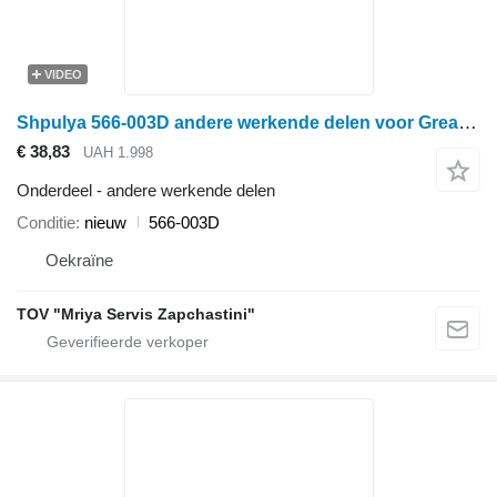
VIDEO
Shpulya 566-003D andere werkende delen voor Great Plains schijveneg
€ 38,83
UAH 1.998
Onderdeel - andere werkende delen
Conditie
nieuw
566-003D
Oekraïne
TOV "Mriya Servis Zapchastini"