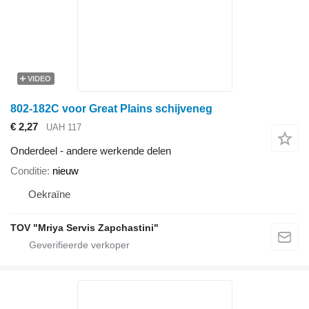
VIDEO
802-182C voor Great Plains schijveneg
€ 2,27
UAH 117
Onderdeel - andere werkende delen
Conditie
nieuw
Oekraïne
TOV "Mriya Servis Zapchastini"