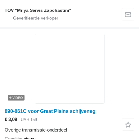
TOV "Mriya Servis Zapchastini"
VIDEO
890-861C voor Great Plains schijveneg
€ 3,09
UAH 159
Overige transmissie-onderdeel
Conditie
nieuw