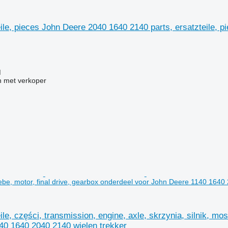
eile, pieces John Deere 2040 1640 2140 parts, ersatzteile, 
M
 met verkoper
riebe, motor, final drive, gearbox onderdeel voor John Deere 1140 1640
ile, części, transmission, engine, axle, skrzynia, silnik, mos
40 1640 2040 2140 wielen trekker