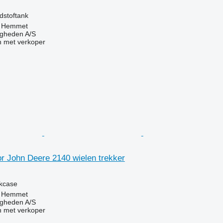
g
dstoftank
 Hemmet
ingheden A/S
 met verkoper
r John Deere 2140 wielen trekker
g
nkcase
 Hemmet
ingheden A/S
 met verkoper