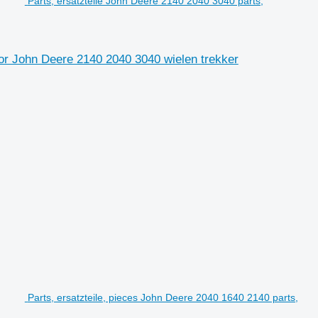
Parts, ersatzteile John Deere 2140 2040 3040 parts,
oor John Deere 2140 2040 3040 wielen trekker
Parts, ersatzteile, pieces John Deere 2040 1640 2140 parts,