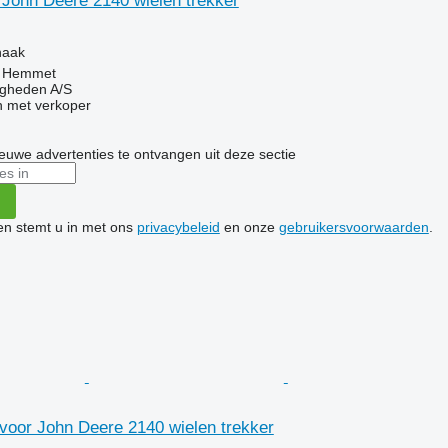
 John Deere 2140 wielen trekker
g
haak
 Hemmet
ingheden A/S
 met verkoper
nieuwe advertenties te ontvangen uit deze sectie
ken stemt u in met ons
privacybeleid
en onze
gebruikersvoorwaarden
.
voor John Deere 2140 wielen trekker