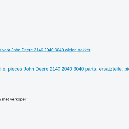
ces voor John Deere 2140 2040 3040 wielen trekker
eile, pieces John Deere 2140 2040 3040 parts, ersatzteile, 
M
 met verkoper