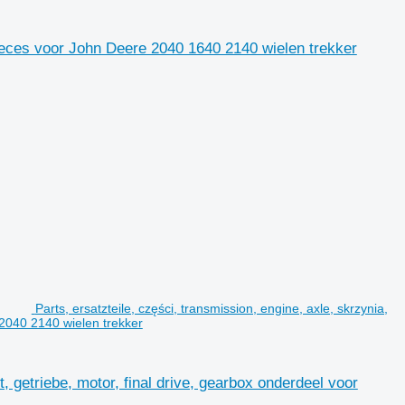
pieces voor John Deere 2040 1640 2140 wielen trekker
Parts, ersatzteile, części, transmission, engine, axle, skrzynia,
 2040 2140 wielen trekker
t, getriebe, motor, final drive, gearbox onderdeel voor