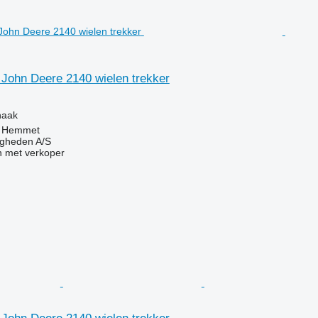
 John Deere 2140 wielen trekker
g
haak
 Hemmet
ingheden A/S
 met verkoper