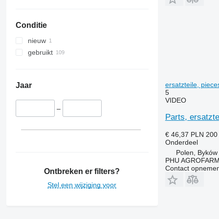
JX
2850
3095
Luxxum
3040
3640
Conditie
MX
3045 R
3645
MXM
3050
4235
nieuw
MXU
3130
4245
gebruikt
Magnum
3140
4255
Maxxum
3200
4345
ersatzteile, pie
Optum
3320
4355
Jaar
5
Puma
3340
5425
VIDEO
Quadtrac
3350
5435
–
Parts, ersatzt
STX
3400
5440
Steiger
3415
5445
€ 46,37
PLN 200
Onderdeel
3420
5450
Polen, Byków
3640
5455
PHU AGROFAR
3650
5460
Contact opnemen
Ontbreken er filters?
3720
5465
Stel een wijziging voor
3800
5610
4040
5611
4055
5612