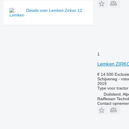
Details over Lemken Zirkon 12
1
Lemken ZIRKO
€ 14.500
Exclusi
Schijveneg - rot
2019
Type
voor tractor
Duitsland, Al
Raiffeisen Tech
Contact opnemen