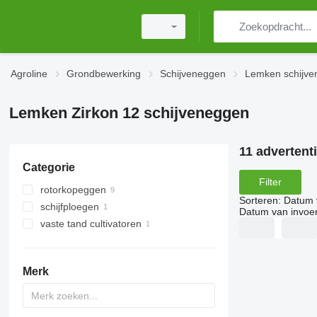
Agroline
Grondbewerking
Schijveneggen
Lemken schijv
Lemken Zirkon 12 schijveneggen
11 advertent
Categorie
Filter
rotorkopeggen
Sorteren
:
Datum 
schijfploegen
Datum van invoe
vaste tand cultivatoren
Merk