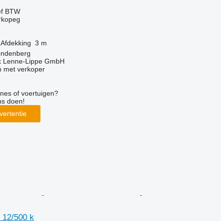
ef BTW
orkopeg
Afdekking
3 m
röndenberg
k Lenne-Lippe GmbH
 met verkoper
nes of voertuigen?
ns doen!
vertentie
 12/500 k