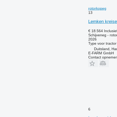
rotorkopeg
13
Lemken kreise
€ 18.564
Inclusi
Schijveneg - rot
2026
Type
voor tractor
Duitsland, H
E-FARM GmbH
Contact opnemen
6