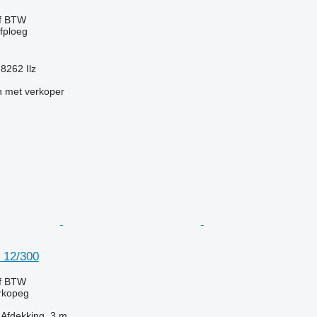
ef BTW
jfploeg
-8262 Ilz
 met verkoper
 12/300
ef BTW
orkopeg
Afdekking
3 m