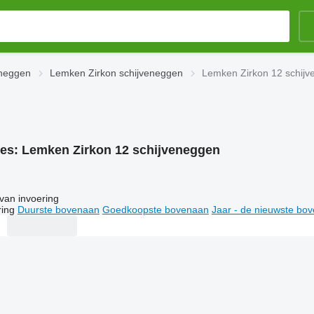
eneggen
Lemken Zirkon schijveneggen
Lemken Zirkon 12 schij
ies:
Lemken Zirkon 12 schijveneggen
van invoering
ring
Duurste bovenaan
Goedkoopste bovenaan
Jaar - de nieuwste bo