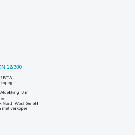
N 12/300
ef BTW
orkopeg
Afdekking
3 m
pen
nik Nord- West GmbH
 met verkoper