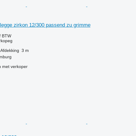
legge zirkon 12/300 passend zu grimme
ef BTW
orkopeg
Afdekking
3 m
amburg
 met verkoper