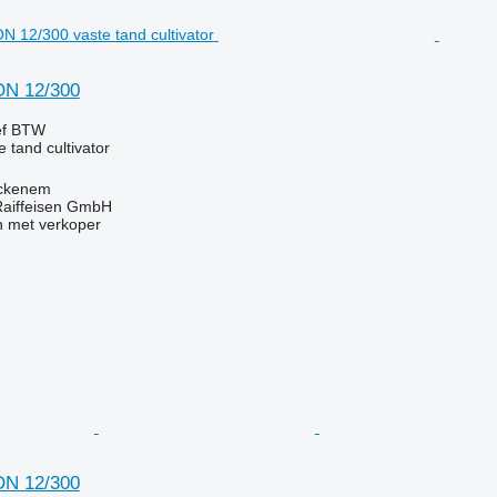
N 12/300
ef BTW
e tand cultivator
ockenem
Raiffeisen GmbH
 met verkoper
N 12/300