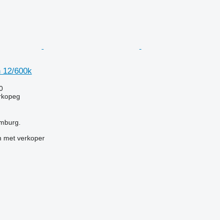
 12/600k
0
orkopeg
amburg.
 met verkoper