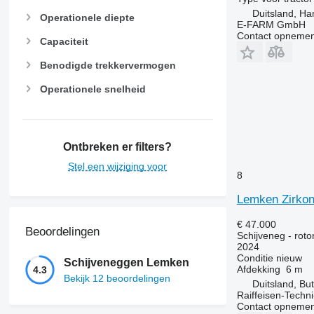
Duitsland, H
Operationele diepte
E-FARM GmbH
Contact opnemen
Capaciteit
Benodigde trekkervermogen
Operationele snelheid
Ontbreken er filters?
Stel een wijziging voor
8
Lemken Zirkon
€ 47.000
Beoordelingen
Schijveneg - rot
2024
Conditie
nieuw
Schijveneggen Lemken
Afdekking
6 m
4.3
Bekijk 12 beoordelingen
Duitsland, But
Raiffeisen-Tech
Contact opnemen