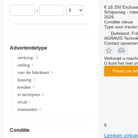
€ 18.250
Exclusi
–
Schijveneg - rot
2026
Conditie
nieuw
Type
voor tractor
Duitsland, F
AGRAVIS Techni
Contact opnemen
Advertentietype
verkoop
Verkoopt u machi
U kunt het met o
veiling
Plaats uw ad
van de fabrikant
leasing
krediet
in termijnen
inruil
inwisselen
9
Conditie
Lemken zirkon