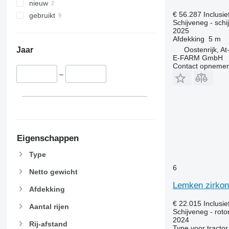
nieuw
€ 56.287
Inclusi
gebruikt
Schijveneg - schi
2025
Afdekking
5 m
Oostenrijk, At
Jaar
E-FARM GmbH
Contact opnemen
–
Eigenschappen
Type
6
Netto gewicht
Lemken zirkon
Afdekking
€ 22.015
Inclusi
Aantal rijen
Schijveneg - rot
2024
Rij-afstand
Type
voor tractor