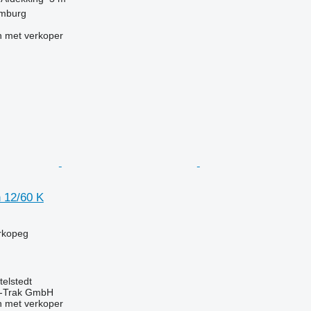
amburg
 met verkoper
 12/60 K
orkopeg
telstedt
ni-Trak GmbH
 met verkoper