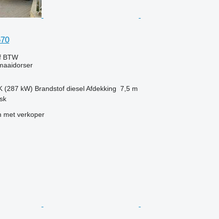
670
ef BTW
maaidorser
K (287 kW)
Brandstof
diesel
Afdekking
7,5 m
sk
 met verkoper