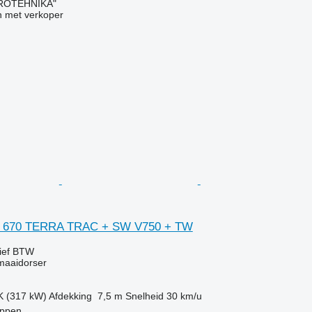
ROTEHNIKA"
 met verkoper
N 670 TERRA TRAC + SW V750 + TW
ief BTW
maaidorser
K (317 kW)
Afdekking
7,5 m
Snelheid
30 km/u
eppen