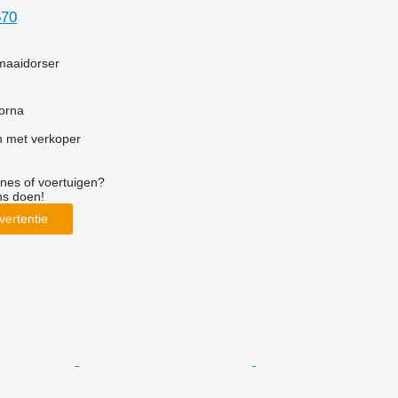
670
g
maaidorser
orna
 met verkoper
nes of voertuigen?
ns doen!
vertentie