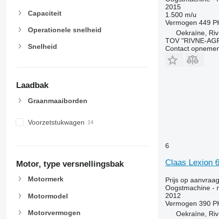
2015
Capaciteit
1.500 m/u
Vermogen
449 P
Operationele snelheid
Oekraïne, Ri
TOV "RIVNE-AG
Snelheid
Contact opnemen
Laadbak
Graanmaaiborden
Voorzetstukwagen
6
Claas Lexion 
Motor, type versnellingsbak
Motormerk
Prijs op aanvraa
Oogstmachine - 
2012
Motormodel
Vermogen
390 P
Motorvermogen
Oekraïne, Ri