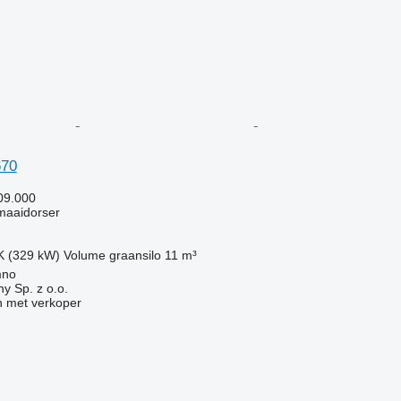
670
09.000
maaidorser
K (329 kW)
Volume graansilo
11 m³
mno
y Sp. z o.o.
 met verkoper