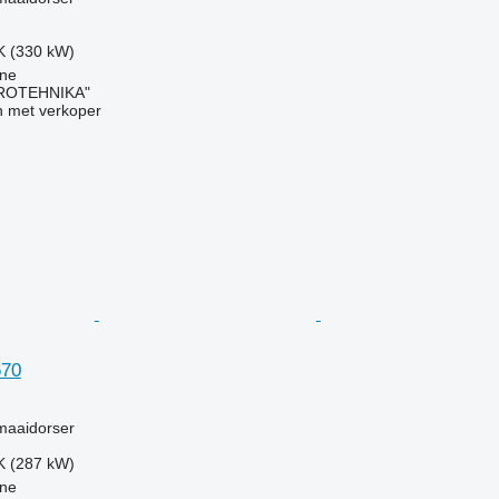
K (330 kW)
vne
ROTEHNIKA"
 met verkoper
670
g
maaidorser
K (287 kW)
vne