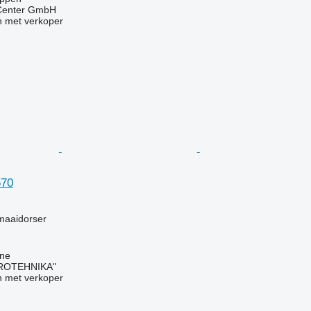
 Center GmbH
 met verkoper
670
g
maaidorser
vne
ROTEHNIKA"
 met verkoper