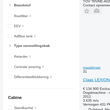
TOV "RIVNE-AG
Contact opnemen
Brandstof
Roetfilter
EEV
AdBlue tank
Type versnellingsbak
Retarder
Centrale smering
maaidorser
31
Differentieelblokkering
Claas LEXIO
€ 134.900
Exclus
Oogstmachine - 
2012
Cabine
3.635 m/u
Vermogen
431 P
Standkachel
Duitsland, M