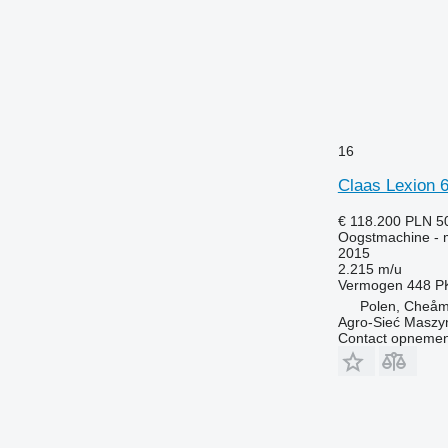
16
Claas Lexion 
€ 118.200
PLN 5
Oogstmachine - 
2015
2.215 m/u
Vermogen
448 P
Polen, Cheå
Agro-Sieć Maszyn
Contact opnemen