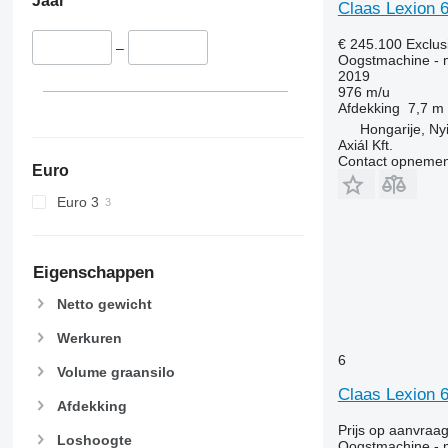
Jaar
9660
Lexion 6800
Claas Lexion 
9670 STS
Lexion 7500
€ 245.100
Exclus
–
9680
Lexion 7600
Oogstmachine - 
9700
Lexion 7700
2019
976 m/u
9750
Lexion 8600
Afdekking
7,7 m
9760 STS
Lexion 8700
Hongarije, Ny
Axiál Kft.
9770
Lexion 8800
Contact opnemen
9780
Euro
9860 STS
Euro 3
9880
9900
C-series
Eigenschappen
F-series
Netto gewicht
H-series
M-series
Werkuren
6
S-series
Volume graansilo
T-series
Claas Lexion 
Afdekking
W-series
Prijs op aanvraa
X-series
Loshoogte
Oogstmachine - 