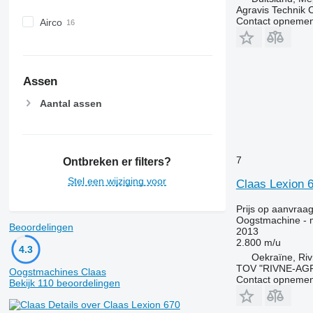
Agravis Technik
Contact opnemen
Airco
Assen
Aantal assen
7
Ontbreken er filters?
Stel een wijziging voor
Claas Lexion 
Prijs op aanvraa
Oogstmachine - 
Beoordelingen
2013
2.800 m/u
4.3
Oekraïne, Ri
TOV "RIVNE-AG
Oogstmachines Claas
Contact opnemen
Bekijk 110 beoordelingen
Details over Claas Lexion 670