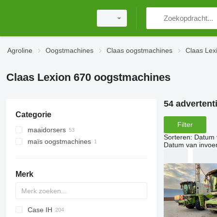
Agroline
Oogstmachines
Claas oogstmachines
Claas Lex
Claas Lexion 670 oogstmachines
54 advertent
Categorie
Filter
maaidorsers
Sorteren
:
Datum 
maïs oogstmachines
Datum van invoe
Merk
Case IH
CM
Spartan