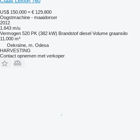
Claas Lexion 760
US$ 150.000
≈ € 129.800
Oogstmachine - maaidorser
2012
1.643 m/u
Vermogen
520 PK (382 kW)
Brandstof
diesel
Volume graansilo
11.000 m³
Oekraïne, m. Odesa
HARVESTING
Contact opnemen met verkoper