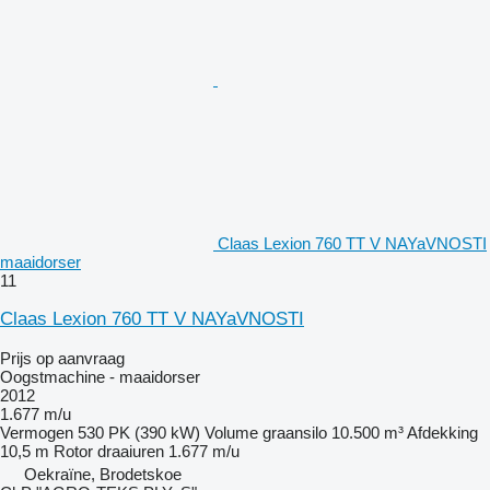
Claas Lexion 760 TT V NAYaVNOSTI
maaidorser
11
Claas Lexion 760 TT V NAYaVNOSTI
Prijs op aanvraag
Oogstmachine - maaidorser
2012
1.677 m/u
Vermogen
530 PK (390 kW)
Volume graansilo
10.500 m³
Afdekking
10,5 m
Rotor draaiuren
1.677 m/u
Oekraïne, Brodetskoe