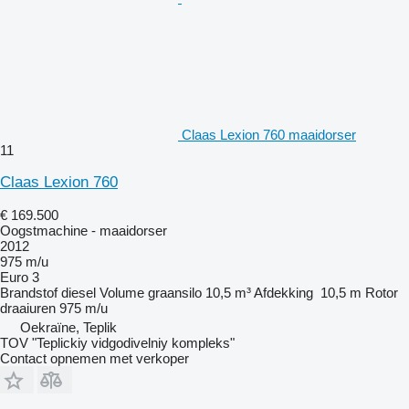
Claas Lexion 760 maaidorser
11
Claas Lexion 760
€ 169.500
Oogstmachine - maaidorser
2012
975 m/u
Euro 3
Brandstof
diesel
Volume graansilo
10,5 m³
Afdekking
10,5 m
Rotor
draaiuren
975 m/u
Oekraïne, Teplik
TOV "Teplickiy vidgodivelniy kompleks"
Contact opnemen met verkoper