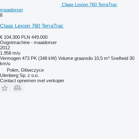
Claas Lexion 760 TerraTrac
maaidorser
8
Claas Lexion 760 TerraTrac
€ 104.300
PLN 449.000
Oogstmachine - maaidorser
2012
1.958 m/u
Vermogen
473 PK (348 kW)
Volume graansilo
10,5 m³
Snelheid
30
km/u
Polen, Główczyce
Ulenberg Sp. z o.o.
Contact opnemen met verkoper