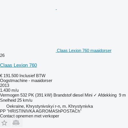
Claas Lexion 760 maaidorser
26
Claas Lexion 760
€ 191.500
Inclusief BTW
Oogstmachine - maaidorser
2013
1.430 m/u
Vermogen
532 PK (391 kW)
Brandstof
diesel
Mini
✓
Afdekking
9 m
Snelheid
25 km/u
Oekraïne, Khrystynivskyi r-n, m. Khrystynivka
PP "HRISTINIVKA AGROMAShPOSTACh"
Contact opnemen met verkoper