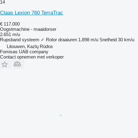
14
Claas Lexion 760 TerraTrac
€ 117.000
Oogstmachine - maaidorser
2.651 m/u
Rupsband systeem
✓
Rotor draaiuren
1.898 m/u
Snelheid
30 km/u
Litouwen, Kazlų Rūdos
Fomisas UAB company
Contact opnemen met verkoper