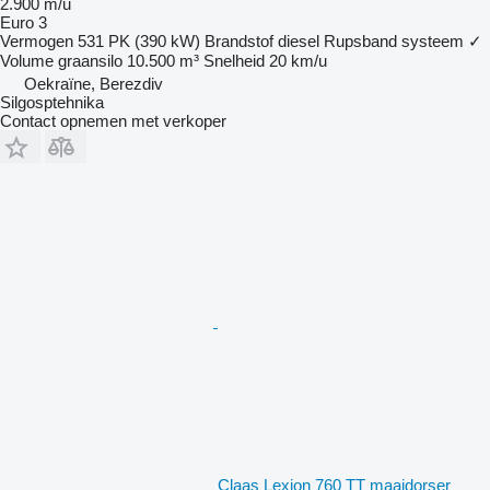
2.900 m/u
Euro 3
Vermogen
531 PK (390 kW)
Brandstof
diesel
Rupsband systeem
✓
Volume graansilo
10.500 m³
Snelheid
20 km/u
Oekraïne, Berezdiv
Silgosptehnika
Contact opnemen met verkoper
Claas Lexion 760 TT maaidorser