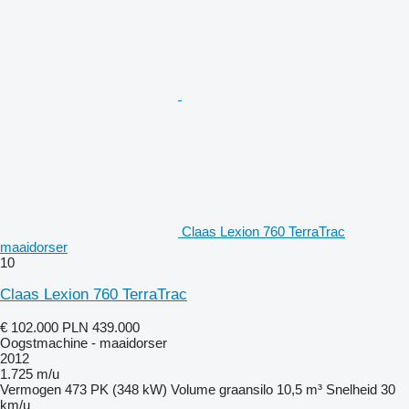
Claas Lexion 760 TerraTrac
maaidorser
10
Claas Lexion 760 TerraTrac
€ 102.000
PLN 439.000
Oogstmachine - maaidorser
2012
1.725 m/u
Vermogen
473 PK (348 kW)
Volume graansilo
10,5 m³
Snelheid
30
km/u