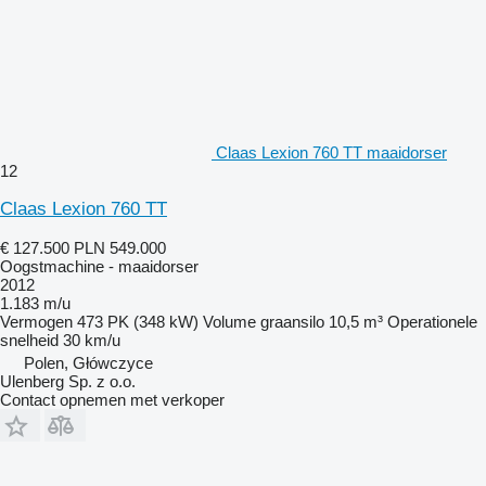
Claas Lexion 760 TT maaidorser
12
Claas Lexion 760 TT
€ 127.500
PLN 549.000
Oogstmachine - maaidorser
2012
1.183 m/u
Vermogen
473 PK (348 kW)
Volume graansilo
10,5 m³
Operationele
snelheid
30 km/u
Polen, Główczyce
Ulenberg Sp. z o.o.
Contact opnemen met verkoper